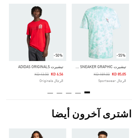
Price Reduced From
To
9
ا
-50%
-55%
ت
يشيرت SUMMER FUN SNEAKER GRAPHIC
تيشيرت ADIDAS ORIGINALS
Price Reduced From
To
Price Reduced From
To
KD 13.50
KD 6.56
KD 189.00
KD 85.05
الرجال Sportswear
الرجال Originals
اشترى آخرون أيضا