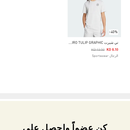
-40%
ت
ي شيرت HOUSE OF TIRO TULIP GRAPHIC
Price Reduced From
To
KD 13.50
KD 8.10
الرجال Sportswear
كن عضواً واحصل على