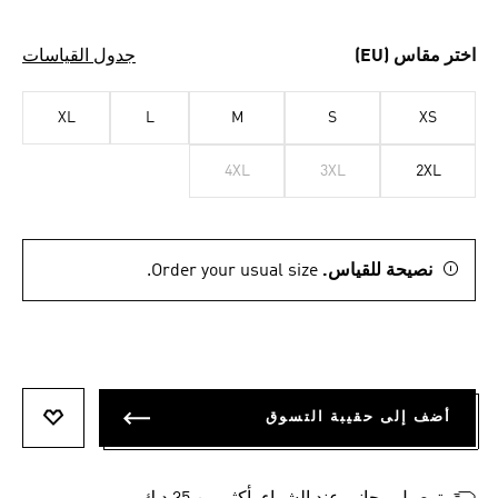
اختر مقاس (EU)
جدول القياسات
XL
L
M
S
XS
4XL
3XL
2XL
نصيحة للقياس.
Order your usual size.
أضف إلى حقيبة التسوق
أضف إلى