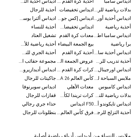
اديداس سامبا
أحذية كرة القدم للرجال
اديداس أحذية ألترا بوست للرجال
بدلات رياضية للرجال
اديداس تخفيضات
أحذية للرجال
اديداس أحذية أورجينالز
اديداس إكس جود بيلينغهام
اديداس ألترا بوست
أحذية رياضية
اديداس تخفيضات للأطفال
أحذية للنساء
اديداس سامبا اطفال
معدات كرة القدم
تشغيل العتاد
برا رياضية
بيع الجمعة البيضاء
أحذية رياضية للأطفال
اديداس أحذية سامبا للنساء
أحذية كرة القدم
أحذية الجري للنساء
أحذية تدريب للرجال
عروض الجمعة البيضاء للرجال
مجموعة حقائب الظهر
اديداس اورجينال ملابس
كرات كرة القدم للرجال
اديداس أديدازيرو معدات الجري
ملابس السباحة للرجال
كأس العالم FIFA 26™
جاكيتات للرجال
اديداس كامبوس
معدات الأهلي
اديداس سوبرنوفا
بدلات رياضية للنساء
كرات تريندا لكأس العالم FIFA 26™
قفازات للرجال
اديداس تايكوندو أورجنالز
F50 اديداس
حذاء جري رجالي
أحذية التزلج للرجال
فرق كأس العالم FIFA 26™
بنطلونات للرجال
ملابس النساء من أديداس أزياء رياضية أصلية