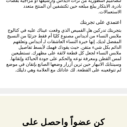
لتصاميم أسطورية من تراث أديداس وأرشيفها أو مزاجية بقصات
نادرة. الابتكار يبلغ مبلغه حين تكتشفين أن المنتج متعدد
الاستعمالات.
اعتمدي على تجربتك
بتجربتك تدركين هل القميص الذي وقعت عيناك عليه في كتالوج
ملابس النساء من أديداس مصنوع كليًا أم فقط جزئيًا من النسيج
المفضل لديك. إنها خبرة النساء العاشقات لـ أديداس وتعلقهم
الدائم بكل شيء متقن. حيث يقودك فهمك لأبسط تفاصيل
ملابس النساء لجعل كل قطعة لائقة على مظهرك. تستطيعين
لمس القطن ومعرفة نوعه والحكم على جودة الحياكة وإتقانها.
وسينتابك الانبهار حين ترين أزرار وضعها الصانع بإتقان في موضع
لم تتوقعينه على القطعة. لك عاداتك مع العلامة وهي دليلك.
كن عضواً واحصل على