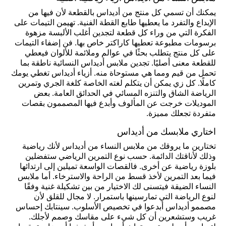
يمكنك أن تسمي كل منتج من أديداس بالقطعة لأن فيها من
الإبداع والتفرد ما يعطيها طابع القطة الفنية. تهيمن التيمات على
الفكرة التي من وراء كل قطعة لتجدين أغلب الألبسة مزهوة
برسومات مطبوعة تعطيها كاراكتر خاص بها. فن إضفاء التيمات
على كل منتج يتطلب بحثًا في عوالم وملائمة للألوان فيعطي
للقطعة معنى أصليًا. تجدين ملابس أديداس النسائية ناطقة بما
تحمل من قيم ومما هي مستوحاة منه. أزياء أديداس تغطي يومك
كاملًا. كل زي يمكن أن يتكلم لغته الخاصة كلغة الجري وتمرين
الرياضة الشاق والتنزه المسائي في الحدائق العامة. بعض
الموديلات خرجت عن المألوف وأبدع فيها المصممون بقصات
متفردة تجعلك مميزة.
اختاري ملابسك من أديداس
تختارين ما يروقك من ملابس النساء من أديداس لأنك رياضية
وذلك لأناقتك الدائمة. حسب نوع التمرين الرياضي ستفضلين
بلوزة رياضية عن أخرى. فالقصات الواسعة تميلين إلى ارتدائها
فيما بعد التمرين لأخذ قسط من الراحة والاسترخاء. أما ملابس
النساء الضيقة فيتسنى لك الاختيار من بين تشكيلة غنية وفقًا
لنوع الرياضة التي تمارسينها باستمرار. لا مجال للقلق لأن
مصممو أديداس أبدعوا في تخصيص الأسلوب. سينتابك إحساس
غريب وستشعرين أن كل شيء على مقاسك وصمم لأجلك.