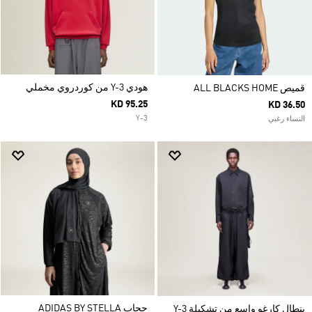
هودي Y-3 من كوردروي مخملي
قميص ALL BLACKS HOME
KD 95.25
KD 36.50
Y-3
النساء رغبي
حجاب ADIDAS BY STELLA
بنطال كارغو واسع من تشكيلة Y-3