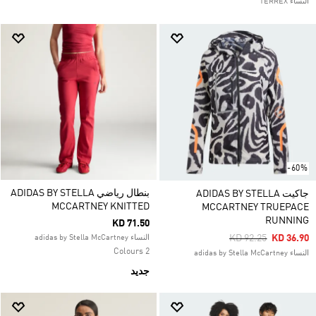
النساء TERREX
-60%
بنطال رياضي ADIDAS BY STELLA
جاكيت ADIDAS BY STELLA
MCCARTNEY KNITTED
MCCARTNEY TRUEPACE
RUNNING
KD 71.50
Price Reduced Fro
To
KD 92.25
KD 36.90
النساء adidas by Stella McCartney
2 Colours
النساء adidas by Stella McCartney
جديد