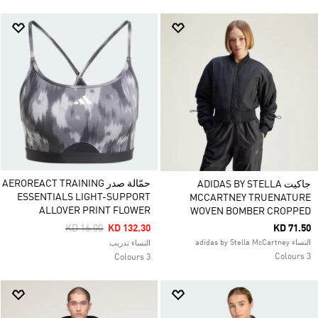
حمّالة صدر AEROREACT TRAINING
جاكيت ADIDAS BY STELLA
ESSENTIALS LIGHT-SUPPORT
MCCARTNEY TRUENATURE
ALLOVER PRINT FLOWER
WOVEN BOMBER CROPPED
Price Reduced From
To
KD 16.00
KD 132.30
KD 71.50
النساء adidas by Stella McCartney
النساء تدريب
3 Colours
3 Colours