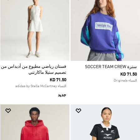
فستان رياضي مطبوع من أديداس من
سترة SOCCER TEAM CREW
تصميم ستيلا ماكارتني
KD 71.50
KD 71.50
النساء Originals
النساء adidas by Stella McCartney
جديد