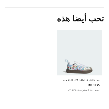
تحب أيضا هذه
ح
ذاء ADIFOM SAMBA 360 مستوحى من ديزني من أديداس
KD 31.75
اطفال 4-8 سنوات Originals