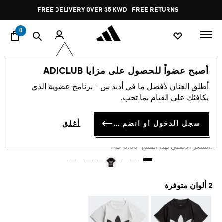
ا
Pause
FREE DELIVERY OVER 35 KWD
FREE RETURNS
promotion
rotation
0
الأطفال
الملابس
أصبح عضواً للحصول على مزايا ADICLUB
أطلق العنان لأفضل ما في أديداس - برنامج عضوية الذي
-55%
يكافئك على القيام بما تحب.
تيشيرت TREFOIL
سجل الدخول أو انضم الآن
أغلق
KD 3.60
Price reduced from
to
KD 8.00
:السعر الأصلي لهذا المنتج
2 ألوان متوفرة