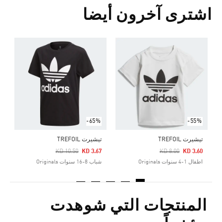
اشترى آخرون أيضا
ت
Price Reduced From
To
7
ش
-65%
-55%
تيشيرت TREFOIL
تيشيرت TREFOIL
Price Reduced From
To
Price Reduced From
To
KD 10.50
KD 3.67
KD 8.00
KD 3.60
اطفال 1-4 سنوات Originals
شباب 8-16 سنوات Originals
المنتجات التي شوهدت