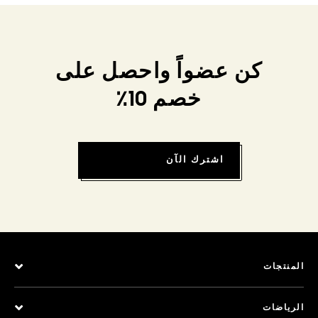
كن عضواً واحصل على
خصم 10٪
اشترك الآن
المنتجات
الرياضات