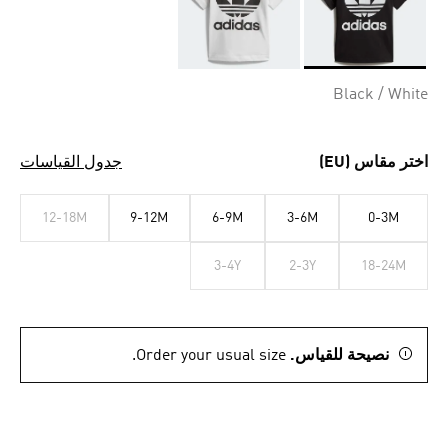
Selected
Black / White
اختر مقاس (EU)
جدول القياسات
12-18M
9-12M
6-9M
3-6M
0-3M
3-4Y
2-3Y
18-24M
نصيحة للقياس.
Order your usual size.