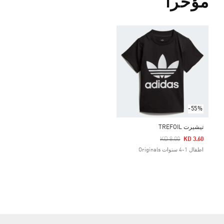
مؤخراً
-55%
تيشيرت TREFOIL
Price Reduced From
To
KD 8.00
KD 3.60
اطفال 1-4 سنوات Originals