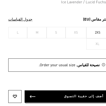
Ice Lavender / Lucid Fuchs
تر مقاس (EU)
جدول القياسات
L
M
S
XS
2XS
XL
نصيحة للقياس.
Order your usual size.
أضف إلى حقيبة التسوق
أضف إلى ل