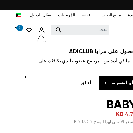
ا
دة
متتبع الطلب
adiclub
المُرتجعات
سجّل الدخول
0
نساء
ملابس
 على مزايا ADICLUB
 ما في أديداس - برنامج عضوية الذي يكافئك على
-65%
تيشيرت TIRO CUT 3-
سجل الدخول أو انضم الآن
أغلق
STRIPES COTTO
BAB
KD 4.
Price reduced from
to
KD 13.50
سعر الأصلي لهذا المنتج