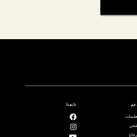
عم
تابعنا
عليمات
حن
رجاع