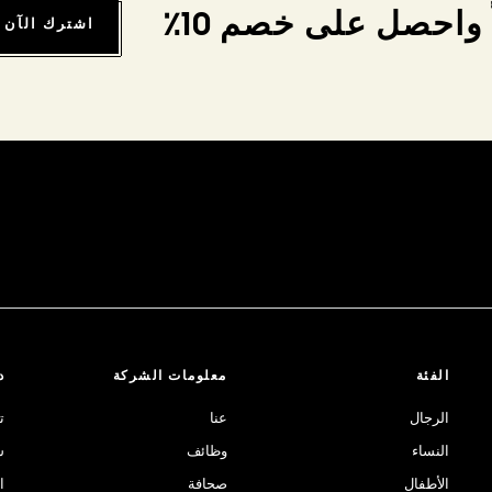
واحصل على خصم 10٪
اشترك الآن
الفئة
معلومات الشركة
د
الرجال
عنا
ت
النساء
وظائف
ش
الأطفال
صحافة
ا