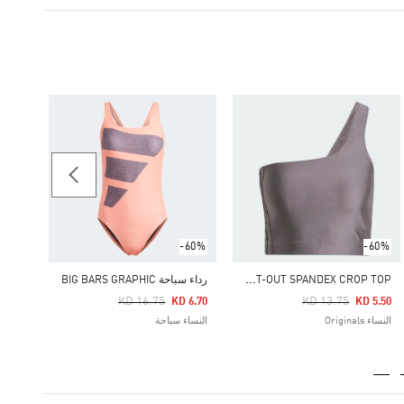
16.00
النساء
-60%
-60%
F
ASHION CUT-OUT SPANDEX CROP TOP
رداء سباحة BIG BARS GRAPHIC
Price Reduced From
To
Price Reduced From
To
KD 16.75
KD 13.75
KD 6.70
KD 5.50
النساء Originals
النساء سباحة