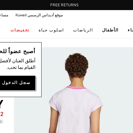
Pause
FREE DELIVERY OVER 35 KWD
FREE RETURNS
promotion
موقع أديداس الرسمي Kuwait
مساع
rotation
اء
الأطفال
الرياضات
اسلوب حياة
تخفيضات
ال
أصبح عضواً للحصول
أطلق العنان لأفضل
القيام بما تحب.
N
Y
72
:ال