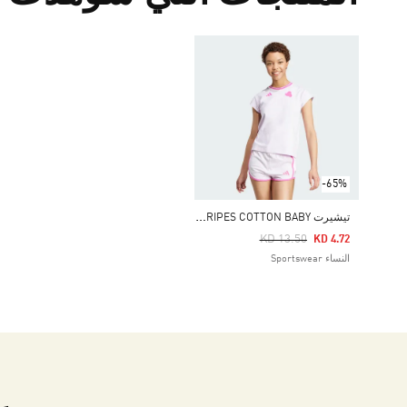
-65%
ت
يشيرت TIRO CUT 3-STRIPES COTTON BABY
Price Reduced From
To
KD 13.50
KD 4.72
النساء Sportswear