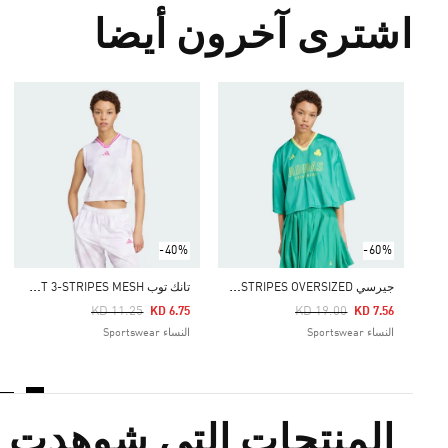
اشترى آخرون أيضا
-40%
-60%
ج
يرسي TIRO CUT 3-STRIPES OVERSIZED
ت
انك توب TIRO CUT 3-STRIPES MESH
Price Reduced From
To
Price Reduced From
To
KD 11.25
KD 19.00
KD 6.75
KD 7.56
النساء Sportswear
النساء Sportswear
المنتجات التي شوهدت م