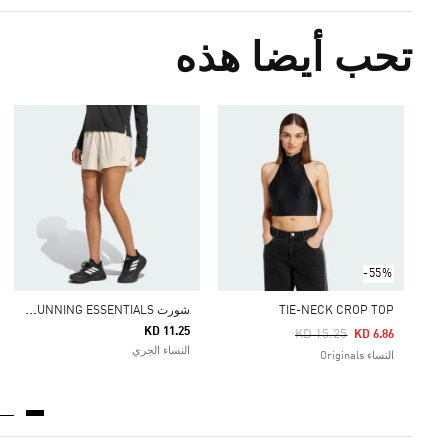
تحب أيضا هذه
-55%
ش
ورت ADI365 RUNNING ESSENTIALS
TIE-NECK CROP TOP
KD 11.25
Price Reduced From
To
KD 15.25
KD 6.86
النساء الجري
النساء Originals