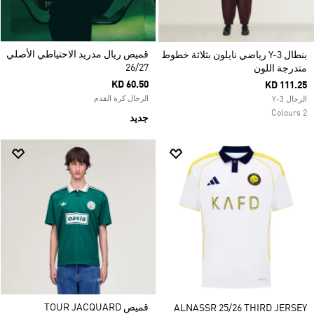
قميص ريال مدريد الاحتياطي الأصلي
بنطال Y-3 رياضي نايلون بثلاثة خطوط
26/27
متدرجة اللون
KD 60.50
KD 111.25
الرجال كرة القدم
الرجال Y-3
2 Colours
جديد
قميص TOUR JACQUARD
ALNASSR 25/26 THIRD JERSEY