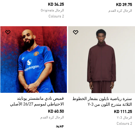
KD 34.25
KD 39.75
الرجال Originals
الرجال كرة القدم
2 Colours
قميص نادي مانشستر يونايتد
سترة رياضية نايلون بشعار الخطوط
الاحتياطي لموسم 26/27 الأصلي
الثلاثة متدرج اللون من Y-3
KD 60.50
KD 111.25
الرجال كرة القدم
الرجال Y-3
2 Colours
جديد