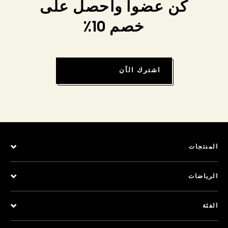
كن عضواً واحصل على
خصم 10٪
اشترك الآن
المنتجات
الرياضات
الفئة