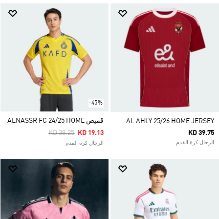
-45%
قميص ALNASSR FC 24/25 HOME
AL AHLY 25/26 HOME JERSEY
Price Reduced From
To
KD 38.25
KD 19.13
KD 39.75
الرجال كرة القدم
الرجال كرة القدم