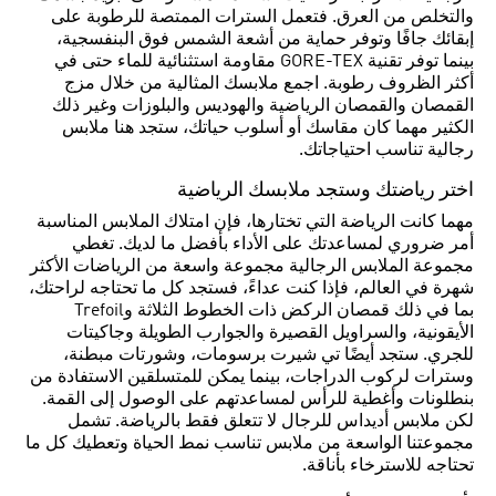
والتخلص من العرق. فتعمل السترات الممتصة للرطوبة على
إبقائك جافًا وتوفر حماية من أشعة الشمس فوق البنفسجية،
بينما توفر تقنية GORE-TEX مقاومة استثنائية للماء حتى في
أكثر الظروف رطوبة. اجمع ملابسك المثالية من خلال مزج
القمصان والقمصان الرياضية والهوديس والبلوزات وغير ذلك
الكثير مهما كان مقاسك أو أسلوب حياتك، ستجد هنا ملابس
رجالية تناسب احتياجاتك.
اختر رياضتك وستجد ملابسك الرياضية
مهما كانت الرياضة التي تختارها، فإن امتلاك الملابس المناسبة
أمر ضروري لمساعدتك على الأداء بأفضل ما لديك. تغطي
مجموعة الملابس الرجالية مجموعة واسعة من الرياضات الأكثر
شهرة في العالم، فإذا كنت عداءً، فستجد كل ما تحتاجه لراحتك،
بما في ذلك قمصان الركض ذات الخطوط الثلاثة وTrefoil
الأيقونية، والسراويل القصيرة والجوارب الطويلة وجاكيتات
للجري. ستجد أيضًا تي شيرت برسومات، وشورتات مبطنة،
وسترات لركوب الدراجات، بينما يمكن للمتسلقين الاستفادة من
بنطلونات وأغطية للرأس لمساعدتهم على الوصول إلى القمة.
لكن ملابس أديداس للرجال لا تتعلق فقط بالرياضة. تشمل
مجموعتنا الواسعة من ملابس تناسب نمط الحياة وتعطيك كل ما
تحتاجه للاسترخاء بأناقة.