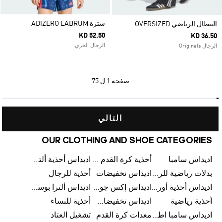
سترة ADIZERO LABRUM
البنطال الرياضي OVERSIZED
KD 52.50
KD 36.50
الرجال الجري
الرجال Originals
صفحة
1 ل 75
التالي
OUR CLOTHING AND SHOE CATEGORIES
اديداس سامبا
أحذية كرة القدم للرجال
اديداس أحذية ألترا بوست للرجال
بدلات رياضية للرجال
اديداس تخفيضات
أحذية للرجال
اديداس أحذية أورجينالز
اديداس إكس جود بيلينغهام
اديداس ألترا بوست
أحذية رياضية
اديداس تخفيضات للأطفال
أحذية للنساء
اديداس سامبا اطفال
معدات كرة القدم
تشغيل العتاد