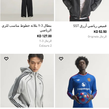
بنطال Y-3 بثلاثة خطوط مناسب للزي
قميص رياضي أزرق SST
الرياضي
KD 52.50
KD 127.00
الرجال Originals
الرجال Y-3
2 Colours