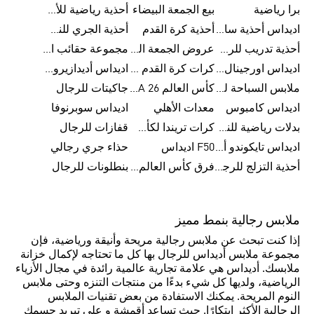
برا رياضية
بيع الجمعة البيضاء
أحذية رياضية للأطفال
اديداس أحذية سامبا للنساء
أحذية كرة القدم
أحذية الجري للنساء
أحذية تدريب للرجال
عروض الجمعة البيضاء للرجال
مجموعة حقائب الظهر
اديداس اورجينال ملابس
كرات كرة القدم للرجال
اديداس أديدازيرو معدات الجري
ملابس السباحة للرجال
كأس العالم FIFA 26™
جاكيتات للرجال
اديداس كامبوس
معدات الأهلي
اديداس سوبرنوفا
بدلات رياضية للنساء
كرات تريندا لكأس العالم FIFA 26™
قفازات للرجال
اديداس تايكوندو أورجنالز
F50 اديداس
حذاء جري رجالي
أحذية التزلج للرجال
فرق كأس العالم FIFA 26™
بنطلونات للرجال
ملابس رجالية بنمط مميز
إذا كنت تبحث عن ملابس رجالية مريحة وأنيقة ورياضية، فإن
مجموعة ملابس أديداس للرجال بها كل ما تحتاجه لإكمال خزانة
ملابسك. أديداس هي علامة تجارية عالمية رائدة في مجال الأزياء
الرياضية، ولديها كل شيء بدءًا من منتجات التنزه وحتى ملابس
النوم المريحة. يمكنك الاستفادة من بعض تقنيات الملابس
الرجالية الأكثر ابتكارًا. حيث تساعد أقمشة و على تبريد جسمك