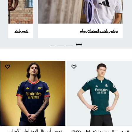
تيشيرتات وقمصان بولو
شورتات
قميص أرسنال الاحتياطي الأصلي
قميص ريال مدريد الاحتياطي 26/27