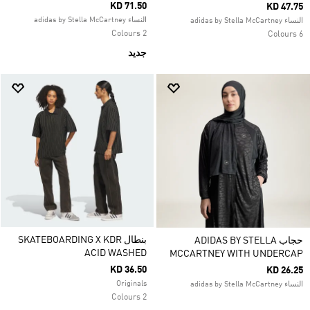
KD 71.50
KD 47.75
النساء adidas by Stella McCartney
النساء adidas by Stella McCartney
2 Colours
6 Colours
جديد
بنطال SKATEBOARDING X KDR
حجاب ADIDAS BY STELLA
ACID WASHED
MCCARTNEY WITH UNDERCAP
KD 36.50
KD 26.25
Originals
النساء adidas by Stella McCartney
2 Colours