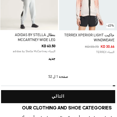
-45%
بنطال ADIDAS BY STELLA
جاكيت TERREX XPERIOR LIGHT
MCCARTNEY WIDE LEG
WINDWEAVE
KD 63.50
Price Reduced Fro
To
KD 55.75
KD 30.66
النساء adidas by Stella McCartney
النساء TERREX
جديد
صفحة
1 ل 52
التالي
OUR CLOTHING AND SHOE CATEGORIES