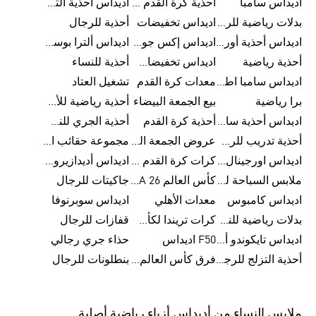
اديداس سامبا
أحذية كرة القدم للرجال
اديداس أحذية ألترا بوست للرجال
بدلات رياضية للرجال
اديداس تخفيضات
أحذية للرجال
اديداس أحذية أورجينالز
اديداس إكس جود بيلينغهام
اديداس ألترا بوست
أحذية رياضية
اديداس تخفيضات للأطفال
أحذية للنساء
اديداس سامبا اطفال
معدات كرة القدم
تشغيل العتاد
برا رياضية
بيع الجمعة البيضاء
أحذية رياضية للأطفال
اديداس أحذية سامبا للنساء
أحذية كرة القدم
أحذية الجري للنساء
أحذية تدريب للرجال
عروض الجمعة البيضاء للرجال
مجموعة حقائب الظهر
اديداس اورجينال ملابس
كرات كرة القدم للرجال
اديداس أديدازيرو معدات الجري
ملابس السباحة للرجال
كأس العالم FIFA 26™
جاكيتات للرجال
اديداس كامبوس
معدات الأهلي
اديداس سوبرنوفا
بدلات رياضية للنساء
كرات تريندا لكأس العالم FIFA 26™
قفازات للرجال
اديداس تايكوندو أورجنالز
F50 اديداس
حذاء جري رجالي
أحذية التزلج للرجال
فرق كأس العالم FIFA 26™
بنطلونات للرجال
ملابس النساء من أديداس أزياء رياضية أصلية