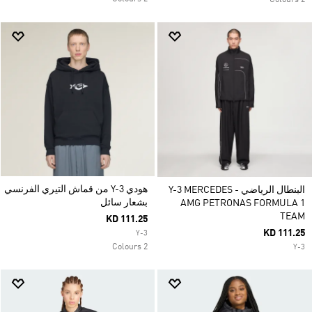
2 Colours
هودي Y-3 من قماش التيري الفرنسي
البنطال الرياضي Y-3 MERCEDES -
بشعار سائل
AMG PETRONAS FORMULA 1
TEAM
KD 111.25
KD 111.25
Y-3
2 Colours
Y-3