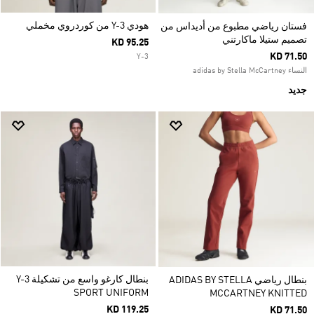
هودي Y-3 من كوردروي مخملي
فستان رياضي مطبوع من أديداس من
تصميم ستيلا ماكارتني
KD 95.25
KD 71.50
Y-3
النساء adidas by Stella McCartney
جديد
بنطال كارغو واسع من تشكيلة Y-3
بنطال رياضي ADIDAS BY STELLA
SPORT UNIFORM
MCCARTNEY KNITTED
KD 119.25
KD 71.50