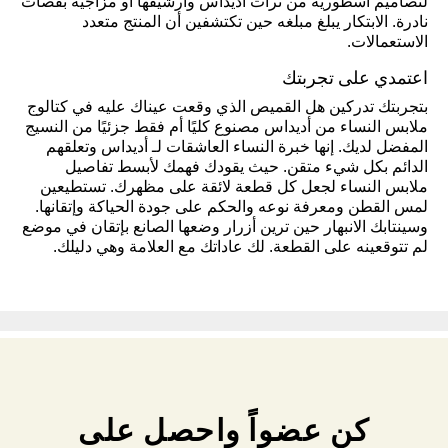
لتصاميم أسطورية من تراث أديداس وأرشيفها أو مزاجية بقصات
نادرة. الابتكار يبلغ مبلغه حين تكتشفين أن المنتج متعدد
الاستعمالات.
اعتمدي على تجربتك
بتجربتك تدركين هل القميص الذي وقعت عيناك عليه في كتالوج
ملابس النساء من أديداس مصنوع كليًا أم فقط جزئيًا من النسيج
المفضل لديك. إنها خبرة النساء العاشقات لـ أديداس وتعلقهم
الدائم بكل شيء متقن. حيث يقودك فهمك لأبسط تفاصيل
ملابس النساء لجعل كل قطعة لائقة على مظهرك. تستطيعين
لمس القطن ومعرفة نوعه والحكم على جودة الحياكة وإتقانها.
وسينتابك الانبهار حين ترين أزرار وضعها الصانع بإتقان في موضع
لم تتوقعينه على القطعة. لك عاداتك مع العلامة وهي دليلك.
كن عضواً واحصل على