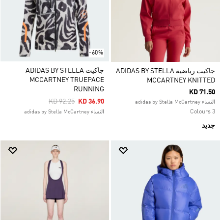
-60%
جاكيت ADIDAS BY STELLA
جاكيت رياضية ADIDAS BY STELLA
MCCARTNEY TRUEPACE
MCCARTNEY KNITTED
RUNNING
KD 71.50
Price Reduced From
To
KD 92.25
KD 36.90
النساء adidas by Stella McCartney
3 Colours
النساء adidas by Stella McCartney
جديد