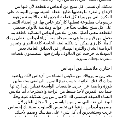
يمكنك أن تسمي كل منتج من أديداس بالقطعة لأن فيها من
الإبداع والتفرد ما يعطيها طابع القطة الفنية. تهيمن التيمات على
الفكرة التي من وراء كل قطعة لتجدين أغلب الألبسة مزهوة
برسومات مطبوعة تعطيها كاراكتر خاص بها. فن إضفاء التيمات
على كل منتج يتطلب بحثًا في عوالم وملائمة للألوان فيعطي
للقطعة معنى أصليًا. تجدين ملابس أديداس النسائية ناطقة بما
تحمل من قيم ومما هي مستوحاة منه. أزياء أديداس تغطي يومك
كاملًا. كل زي يمكن أن يتكلم لغته الخاصة كلغة الجري وتمرين
الرياضة الشاق والتنزه المسائي في الحدائق العامة. بعض
الموديلات خرجت عن المألوف وأبدع فيها المصممون بقصات
متفردة تجعلك مميزة.
اختاري ملابسك من أديداس
تختارين ما يروقك من ملابس النساء من أديداس لأنك رياضية
وذلك لأناقتك الدائمة. حسب نوع التمرين الرياضي ستفضلين
بلوزة رياضية عن أخرى. فالقصات الواسعة تميلين إلى ارتدائها
فيما بعد التمرين لأخذ قسط من الراحة والاسترخاء. أما ملابس
النساء الضيقة فيتسنى لك الاختيار من بين تشكيلة غنية وفقًا
لنوع الرياضة التي تمارسينها باستمرار. لا مجال للقلق لأن
مصممو أديداس أبدعوا في تخصيص الأسلوب. سينتابك إحساس
غريب وستشعرين أن كل شيء على مقاسك وصمم لأجلك.