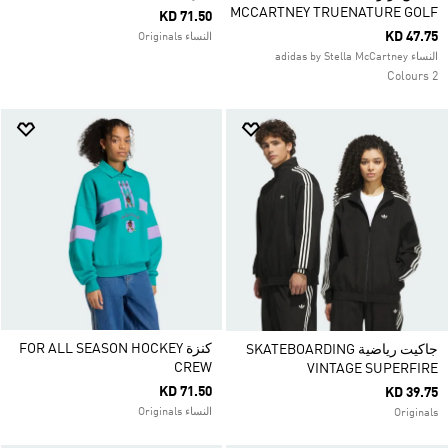
MCCARTNEY TRUENATURE GOLF
KD 71.50
KD 47.75
النساء Originals
النساء adidas by Stella McCartney
2 Colours
كنزة FOR ALL SEASON HOCKEY
جاكيت رياضية SKATEBOARDING
CREW
VINTAGE SUPERFIRE
KD 71.50
KD 39.75
النساء Originals
Originals