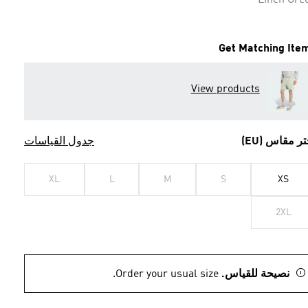
Linen Gre
Get Matching Ite
View products
تر مقاس (EU)
جدول القياسات
XL
L
M
S
XS
2XL
نصيحة للقياس.
Order your usual size.