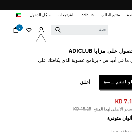
ا
دة
متتبع الطلب
adiclub
المُرتجعات
سجّل الدخول
0
رجال
ملابس
 على مزايا ADICLUB
 ما في أديداس - برنامج عضوية الذي يكافئك على
-50%
تيشيرت PREMIUM
سجل الدخول أو انضم الآن
أغلق
ESSENTIAL
KD 7.
Price reduced from
to
KD 15.25
سعر الأصلي لهذا المنتج