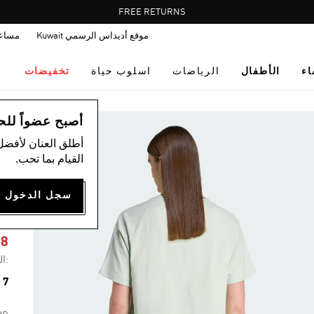
Pause
FREE RETURNS
promotion
موقع أديداس الرسمي Kuwait
مساع
rotation
اء
الأطفال
الرياضات
اسلوب حياة
تخفيضات
ال
أصبح عضواً للحصول
أطلق العنان لأفضل
القيام بما تحب.
S
18
:ال
7 ألوان متوفرة