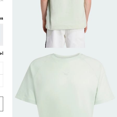
en
ms
اخ