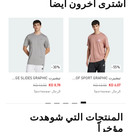
اشترى آخرون أيضا
Price Reduced From
To
4
ا
-30%
-55%
ت
يشيرت LOUNGE VERBIAGE FRIENDS OF SPORT GRAPHIC
ت
يشيرت LOUNGE SLIDES GRAPHIC
Price Reduced From
To
Price Reduced From
To
KD 13.50
KD 8.78
KD 13.50
KD 6.07
الرجال Sportswear
الرجال Sportswear
المنتجات التي شوهدت
مؤخراً