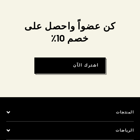
كن عضواً واحصل على
خصم 10٪
اشترك الآن
المنتجات
الرياضات