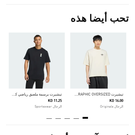
تحب أيضا هذه
ش
5
ا
ت
يشيرت STARTS LOGO GRAPHIC OVERSIZED
ت
يشيرت برسمة ملصق رياضي كلاسيكي
KD 11.25
KD 16.00
الرجال Originals
الرجال Sportswear