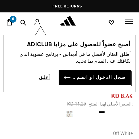
ا
Pause
FREE RETURNS
promotion
rotation
0
الرجال
ملابس
أصبح عضواً للحصول على مزايا ADICLUB
أطلق العنان لأفضل ما في أديداس - برنامج عضوية الذي
-20%
يكافئك على القيام بما تحب.
تيشيرت LOUNGE VERBIAGE
سجل الدخول أو انضم الآن
أغلق
GRAPHIC
KD 8.44
Price reduced from
to
KD 11.25
:السعر الأصلي لهذا المنتج
Off White