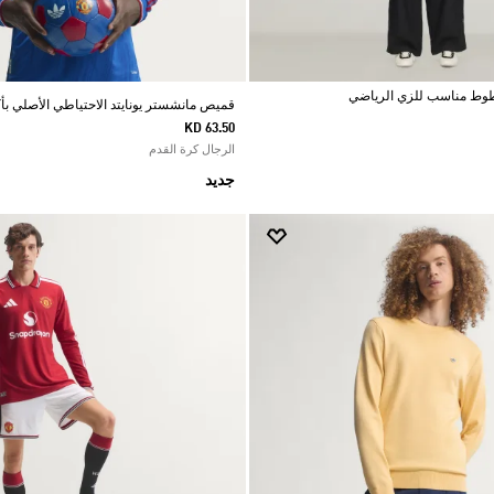
قميص مانشستر يونايتد الاحتياطي الأصلي بأكمام 
KD 63.50
الرجال كرة القدم
جديد