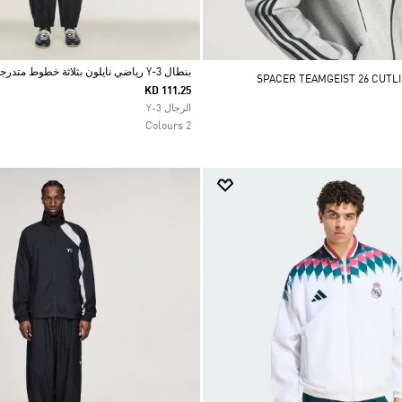
بنطال Y-3 رياضي نايلون بثلاثة خطوط متدرجة اللون
KD 111.25
Selected
الرجال Y-3
2 Colours