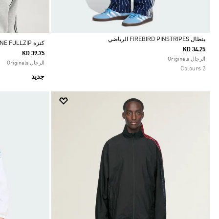
بنطال FIREBIRD PINSTRIPES الرياضي
كنزة SPACER TEAMGEIST 26 CUTLINE FULLZIP
KD 34.25
KD 39.75
Selected
الرجال Originals
الرجال Originals
2 Colours
جديد