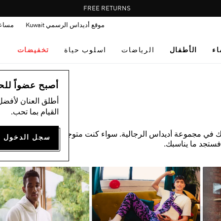
Pause
FREE DELIVERY OVER 35 KWD
FREE RETURNS
promotion
موقع أديداس الرسمي Kuwait
مساع
rotation
اء
الأطفال
الرياضات
اسلوب حياة
تخفيضات
أصبح عضواً للحصول
أطلق العنان لأفضل
القيام بما تحب.
ك في مجموعة أديداس الرجالية. سواء كنت متوجهًا إلى صالة
فستجد ما يناسبك.