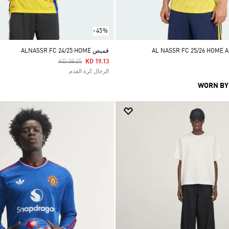
-45%
قميص ALNASSR FC 24/25 HOME
Price Reduced From
To
KD 38.25
KD 19.13
الرجال كرة القدم
WORN BY