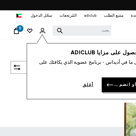
ا
دة
متتبع الطلب
adiclub
المُرتجعات
سجّل الدخول
0
 على مزايا ADICLUB
 ما في أديداس - برنامج عضوية الذي يكافئك على
فلتر و صنف
سجل الدخول أو انضم الآن
أغلق