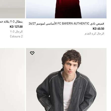
بنطال Y-3 بثلاثة خطوط مناسب للزي الرياضي
قميص نادي FC BAYERN AUTHENTIC الأساسي لموسم 26/27
KD 127.00
KD 60.50
Selected
الرجال Y-3
الرجال كرة القدم
2 Colours