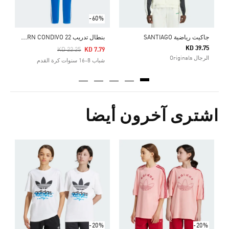
-60%
ب
نطال تدريب FC BAYERN CONDIVO 22
جاكيت رياضية SANTIAGO
KD 39.75
Price Reduced From
To
KD 22.25
KD 7.79
الرجال Originals
شباب 8-16 سنوات كرة القدم
اشترى آخرون أيضا
ت
Price Reduced From
To
3
ش
-20%
-20%