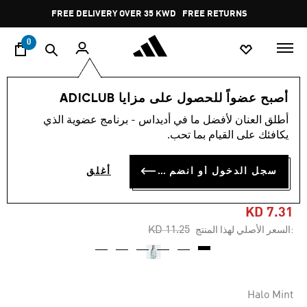
ا
Pause
FREE DELIVERY OVER 35 KWD
FREE RETURNS
promotion
rotation
0
الأطفال
الملابس
أصبح عضواً للحصول على مزايا ADICLUB
أطلق العنان لأفضل ما في أديداس - برنامج عضوية الذي
-35%
يكافئك على القيام بما تحب.
تيشيرت GIRLS GLAM
سجل الدخول أو انضم الآن
أغلق
(للجنسين)
KD 7.31
Price reduced from
to
KD 11.25
:السعر الأصلي لهذا المنتج
Halo Mint