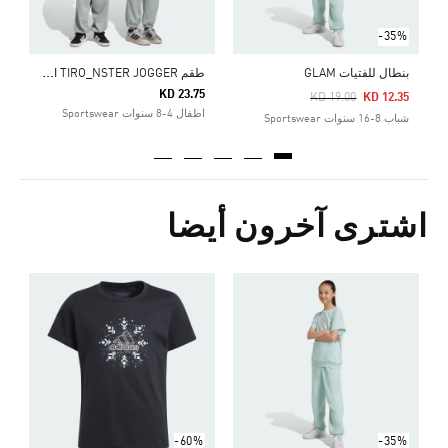
-35%
ط
قم TIRO_NSTER JOGGER الرياضي
بنطال للفتيات GLAM
KD 23.75
Pr
KD 19.00
KD 12.35
اطفال 4-8 سنوات Sportswear
شباب 8-16 سنوات Sportswear
اشترى آخرون أيضا
ت
Price Reduced From
To
3
ش
-60%
-35%