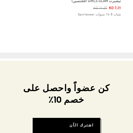
تيشيرت GIRLS GLAM (للجنسين)
Price Reduced From
To
KD 11.25
KD 7.31
شباب 8-16 سنوات Sportswear
كن عضواً واحصل على
خصم 10٪
اشترك الآن