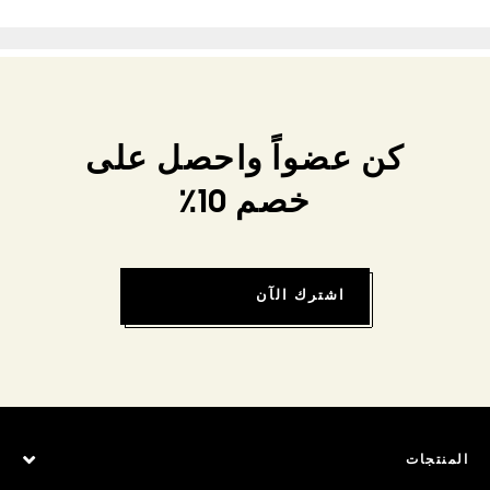
كن عضواً واحصل على
خصم 10٪
اشترك الآن
المنتجات