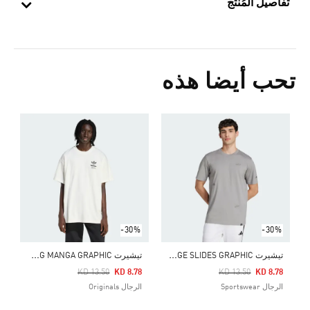
تفاصيل المُنتج
تحب أيضا هذه
Price Reduced From
To
4
ا
-30%
-30%
ت
يشيرت LOUNGE SLIDES GRAPHIC
ت
يشيرت JAPANESE RACING MANGA GRAPHIC
Price Reduced From
To
Price Reduced From
To
KD 13.50
KD 8.78
KD 13.50
KD 8.78
الرجال Sportswear
الرجال Originals