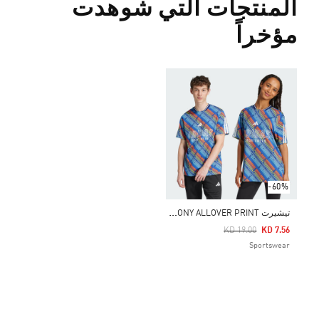
المنتجات التي شوهدت
مؤخراً
-60%
ت
يشيرت EMERGING HARMONY ALLOVER PRINT
Price Reduced From
To
KD 19.00
KD 7.56
Sportswear