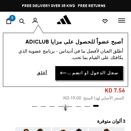
ا
Pause
FREE DELIVERY OVER 35 KWD
FREE RETURNS
promotion
rotation
0
اسلوب حياة
العلامات التجارية
الألبسة الرياضية
الملابس
أصبح عضواً للحصول على مزايا ADICLUB
أطلق العنان لأفضل ما في أديداس - برنامج عضوية الذي
-60%
يكافئك على القيام بما تحب.
تيشيرت EMERGING
سجل الدخول أو انضم الآن
أغلق
HARMONY ALLOVER PRINT
KD 7.56
Price reduced from
to
KD 19.00
:السعر الأصلي لهذا المنتج
3 ألوان متوفرة