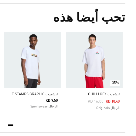
تحب أيضا هذه
-35%
ت
يشيرت MEMORIES OF SPORT STAMPS GRAPHIC
تيشيرت CHILLI GFX
KD 9.50
Price Reduced From
To
KD 16.00
KD 10.40
الرجال Sportswear
الرجال Originals