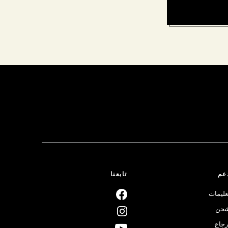
عم
تابعنا
عليمات
حن
رجاع