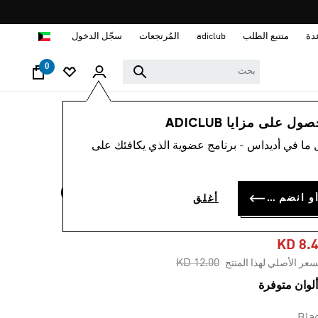
ا
دة
متتبع الطلب
adiclub
المُرتجعات
سجّل الدخول
0
رجال
ملابس
 على مزايا ADICLUB
 ما في أديداس - برنامج عضوية الذي يكافئك على
-30%
تيشيرت CHIP IN NYC
سجل الدخول أو انضم الآن
أغلق
GRAPHI
KD 8.
Price reduced from
to
KD 12.00
سعر الأصلي لهذا المنتج