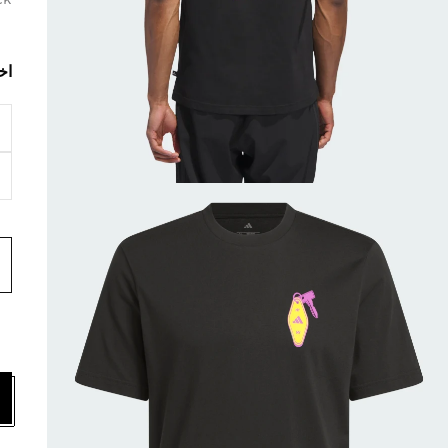
ck
اخ