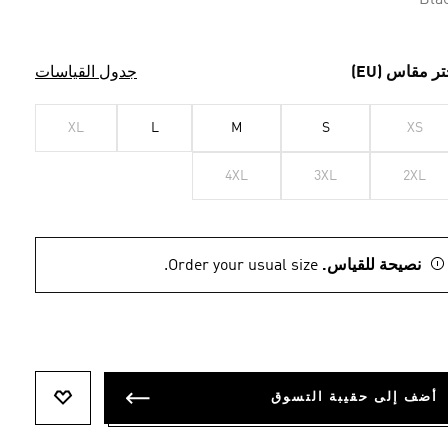
Bla
تر مقاس (EU)
جدول القياسات
XL
L
M
S
XS
4XL
3XL
2XL
نصيحة للقياس.
Order your usual size.
أضف إلى حقيبة التسوق
أضف إلى ل