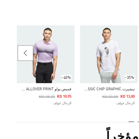
-30%
Price Reduced From
To
14.00
الرجا
-40%
-35%
ت
يشيرت CLASSIC CHIP GRAPHIC
ق
ميص بولو PERFORMANCE ALLOVER PRINT
Price Reduced From
To
Price Reduced From
To
KD 18.25
KD 20.00
KD 10.95
KD 13.00
الرجال غولف
الرجال غولف
ؤخراً