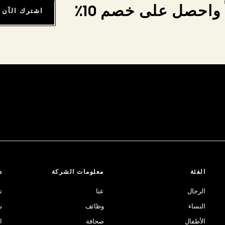
واحصل على خصم 10٪
اشترك الآن
الفئة
معلومات الشركة
د
الرجال
عنا
ت
النساء
وظائف
ش
الأطفال
صحافة
ا