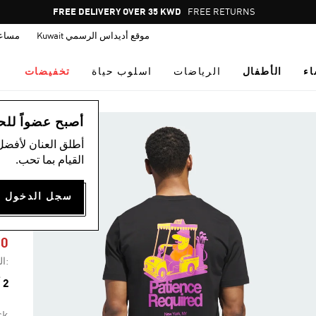
Pause
FREE DELIVERY OVER 35 KWD
FREE RETURNS
promotion
موقع أديداس الرسمي Kuwait
مساع
rotation
اء
الأطفال
الرياضات
اسلوب حياة
تخفيضات
ال
أصبح عضواً للحصول
أطلق العنان لأفضل
القيام بما تحب.
C
40
:ال
2 ألوان متوفرة