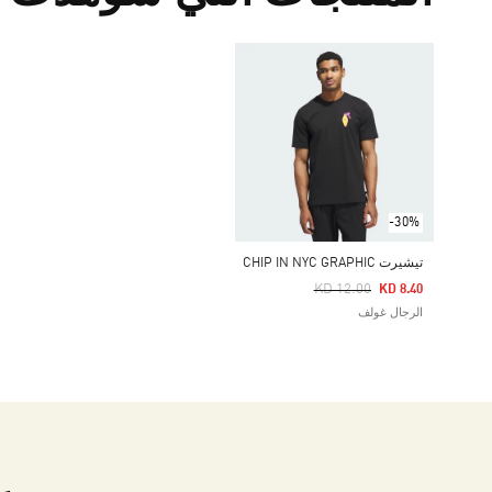
-30%
تيشيرت CHIP IN NYC GRAPHIC
Price Reduced From
To
KD 12.00
KD 8.40
الرجال غولف