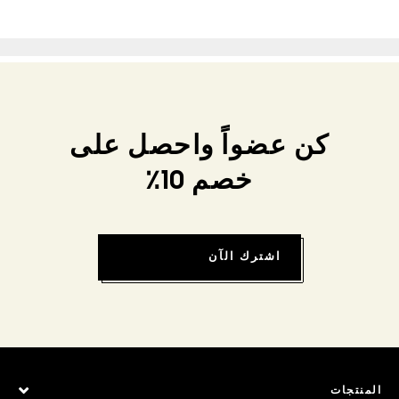
كن عضواً واحصل على
خصم 10٪
اشترك الآن
المنتجات