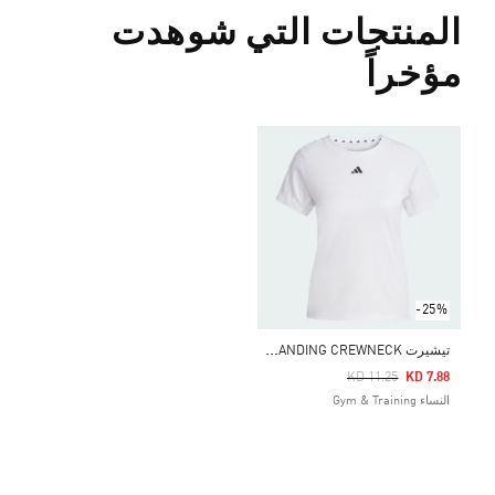
المنتجات التي شوهدت
مؤخراً
-25%
ت
يشيرت AEROREADY TRAIN ESSENTIALS MINIMAL BRANDING CREWNECK
Price Reduced From
To
KD 11.25
KD 7.88
النساء Gym & Training