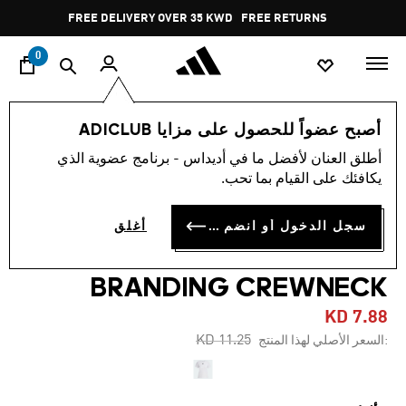
ا
Pause
FREE DELIVERY OVER 35 KWD
FREE RETURNS
promotion
rotation
0
النساء
ملابس
أصبح عضواً للحصول على مزايا ADICLUB
أطلق العنان لأفضل ما في أديداس - برنامج عضوية الذي
-25%
يكافئك على القيام بما تحب.
تيشيرت AEROREADY TRAIN
سجل الدخول أو انضم الآن
أغلق
ESSENTIALS MINIMAL
BRANDING CREWNECK
KD 7.88
Price reduced from
to
KD 11.25
:السعر الأصلي لهذا المنتج