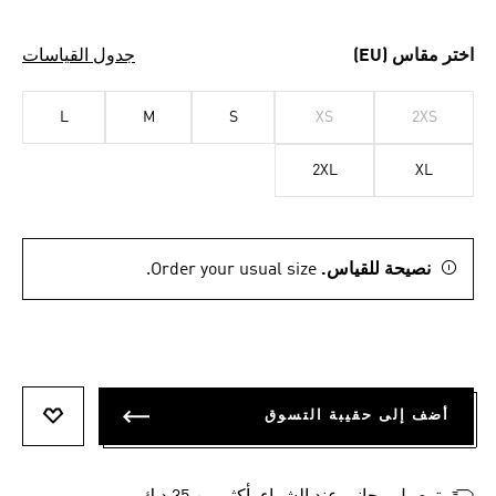
اختر مقاس (EU)
جدول القياسات
L
M
S
XS
2XS
2XL
XL
نصيحة للقياس.
Order your usual size.
أضف إلى حقيبة التسوق
أضف إلى