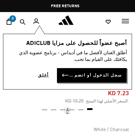
ا
Pause
FREE RETURNS
promotion
rotation
0
الرجال
ملابس
أصبح عضواً للحصول على مزايا ADICLUB
أطلق العنان لأفضل ما في أديداس - برنامج عضوية الذي
-50%
يكافئك على القيام بما تحب.
تيشيرت ADIDAS X FORTNITE
سجل الدخول أو انضم الآن
أغلق
GRADIENT
KD 7.23
Price reduced from
to
KD 15.25
:السعر الأصلي لهذا المنتج
White / Charcoal