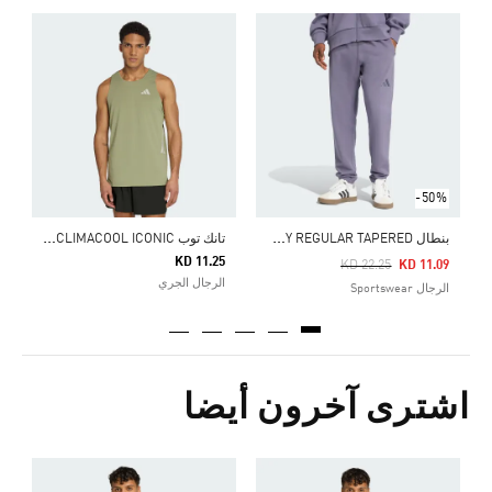
ت
Price Reduced From
To
4
ا
-50%
ب
نطال ALL SZN FRENCH TERRY REGULAR TAPERED
ت
انك توب ADI365 RUNNING CLIMACOOL ICONIC
KD 11.25
Price Reduced From
To
KD 22.25
KD 11.09
الرجال الجري
الرجال Sportswear
اشترى آخرون أيضا