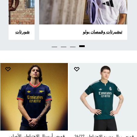
تيشيرتات وقمصان بولو
شورتات
قميص أرسنال الاحتياطي الأصلي
قميص ريال مدريد الاحتياطي 26/27