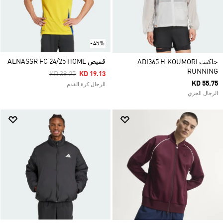
-45%
قميص ALNASSR FC 24/25 HOME
جاكيت ADI365 H.KOUMORI
RUNNING
Price Reduced From
To
KD 38.25
KD 19.13
KD 55.75
الرجال كرة القدم
الرجال الجري