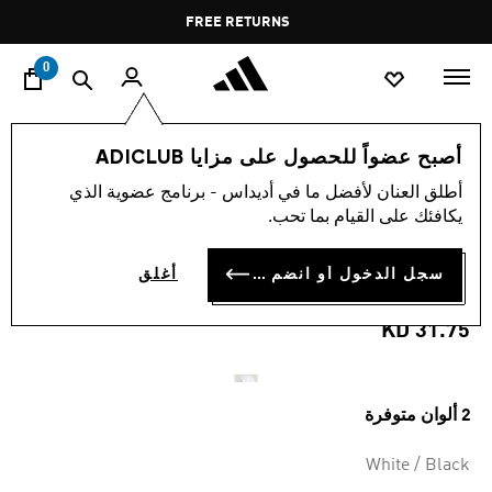
ا
Pause
FREE RETURNS
promotion
rotation
0
النساء
ملابس
أصبح عضواً للحصول على مزايا ADICLUB
أطلق العنان لأفضل ما في أديداس - برنامج عضوية الذي
تيشيرت ADIDAS BY STELLA
يكافئك على القيام بما تحب.
MCCARTNEY SPORTSWEAR
سجل الدخول أو انضم الآن
أغلق
CURVED HEM
KD 31.75
2 ألوان متوفرة
White / Black