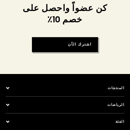
كن عضواً واحصل على
خصم 10٪
اشترك الآن
المنتجات
الرياضات
الفئة