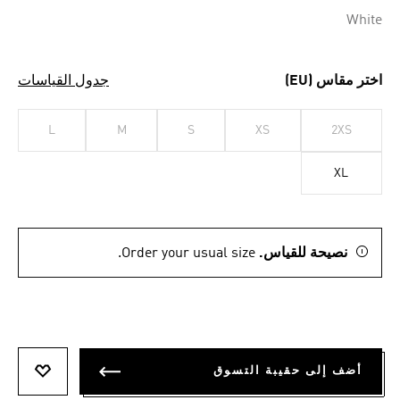
White
اختر مقاس (EU)
جدول القياسات
L
M
S
XS
2XS
XL
نصيحة للقياس.
Order your usual size.
أضف إلى حقيبة التسوق
أضف إلى