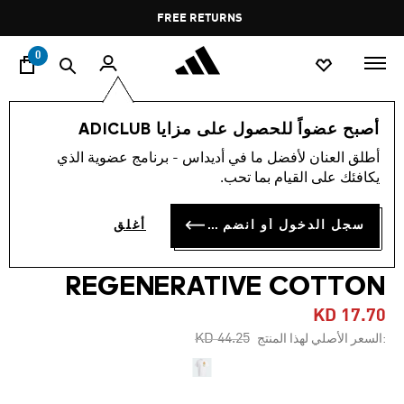
ا
Pause
FREE RETURNS
promotion
rotation
0
النساء
ملابس
أصبح عضواً للحصول على مزايا ADICLUB
أطلق العنان لأفضل ما في أديداس - برنامج عضوية الذي
-60%
يكافئك على القيام بما تحب.
تيشيرت ADIDAS BY STELLA
سجل الدخول أو انضم الآن
أغلق
MCCARTNEY
REGENERATIVE COTTON
KD 17.70
Price reduced from
to
KD 44.25
:السعر الأصلي لهذا المنتج