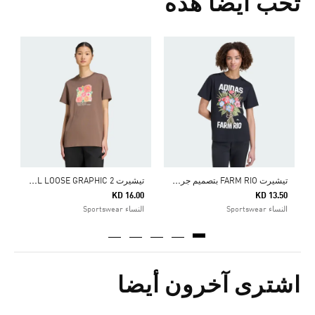
تحب أيضا هذه
ا
5
ا
ت
يشيرت FARM RIO بتصميم جرافيكي من أديداس
ت
يشيرت FLORAL LOOSE GRAPHIC 2
KD 16.00
KD 13.50
النساء Sportswear
النساء Sportswear
اشترى آخرون أيضا