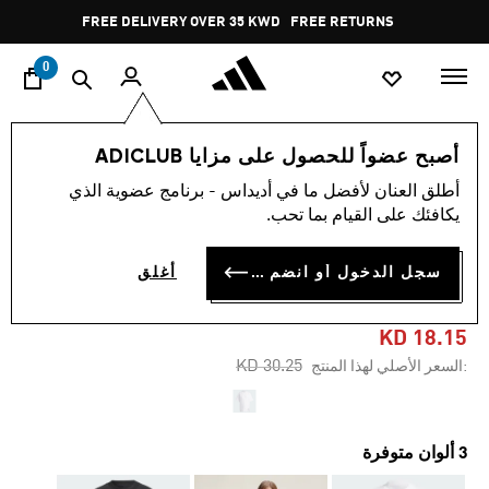
ا
Pause
FREE DELIVERY OVER 35 KWD
FREE RETURNS
promotion
rotation
0
النساء
ملابس
أصبح عضواً للحصول على مزايا ADICLUB
أطلق العنان لأفضل ما في أديداس - برنامج عضوية الذي
-40%
يكافئك على القيام بما تحب.
تيشيرت ADIDAS BY STELLA
سجل الدخول أو انضم الآن
أغلق
MCCARTNEY LOGO
KD 18.15
Price reduced from
to
KD 30.25
:السعر الأصلي لهذا المنتج
3 ألوان متوفرة