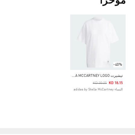
مؤخراً
-40%
ت
يشيرت ADIDAS BY STELLA MCCARTNEY LOGO
Price Reduced From
To
KD 30.25
KD 18.15
النساء adidas by Stella McCartney