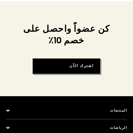
كن عضواً واحصل على
خصم 10٪
اشترك الآن
المنتجات
الرياضات