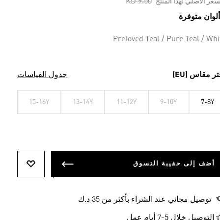
Price reduced from
to
KD 9.50
سعر الأصلي لهذا المنتج
Preloved Teal / Pure Teal / Whi
تر مقاس (EU)
جدول القياسات
15-16Y
13-14Y
11-12Y
9-10Y
7-8Y
أضف إلى حقيبة التسوق
أضف إلى ل
توصيل مجاني عند الشراء بأكثر من 35 د.ك
التوصيل خلال 5-7 أيام عمل