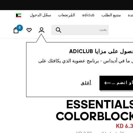
ا
دة
متتبع الطلب
adiclub
المُرتجعات
سجّل الدخول
0
أطفال
الملابس
 على مزايا ADICLUB
 ما في أديداس - برنامج عضوية الذي يكافئك على
-30%
يشيرت للأطفال
سجل الدخول أو انضم الآن
أغلق
SEASONA
ESSENTIAL
COLORBLOC
KD 6.