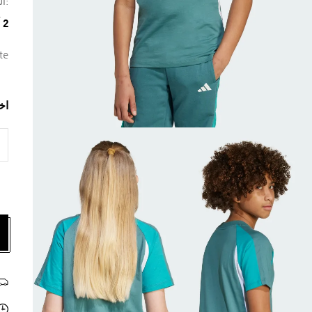
:ال
2 ألوان متوفرة
te
اخ