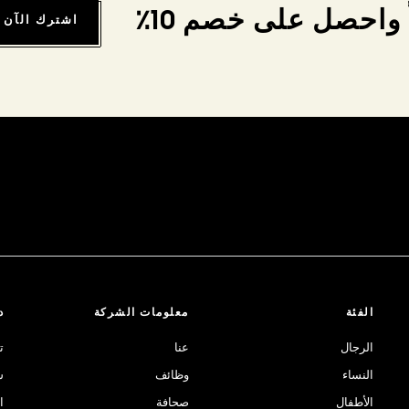
واحصل على خصم 10٪
اشترك الآن
الفئة
معلومات الشركة
د
الرجال
عنا
ت
النساء
وظائف
ش
الأطفال
صحافة
ا