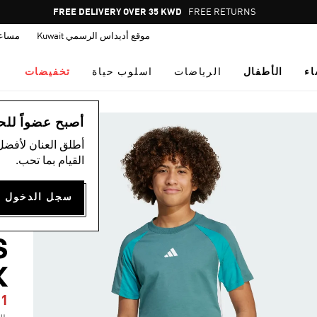
Pause
FREE DELIVERY OVER 35 KWD
FREE RETURNS
promotion
موقع أديداس الرسمي Kuwait
مساع
rotation
اء
الأطفال
الرياضات
اسلوب حياة
تخفيضات
ال
أصبح عضواً للحصول
أطلق العنان لأفضل
القيام بما تحب.
ت
L
S
K
31