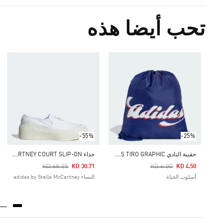
تحب أيضا هذه
-55%
-25%
ح
قيبة النادي ADIDAS TIRO GRAPHIC
ح
ذاء ADIDAS BY STELLA MCCARTNEY COURT SLIP-ON
Price Reduced From
To
Price Reduced From
To
KD 68.25
KD 6.00
KD 30.71
KD 4.50
أسلوب الحياة
النساء adidas by Stella McCartney