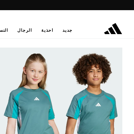
جديد
احذية
الرجال
النس