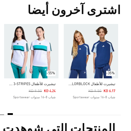
اشترى آخرون أيضا
-55%
-35%
ت
يشيرت للأطفال SEASONAL ESSENTIALS COLORBLOCK
ت
يشيرت للأطفال SEASONAL ESSENTIALS TIBERIO 3-STRIPES
Price Reduced From
To
Price Reduced From
To
KD 9.50
KD 9.50
KD 4.24
KD 6.17
شباب 8-16 سنوات Sportswear
شباب 8-16 سنوات Sportswear
المنتجات التي شوهدت م