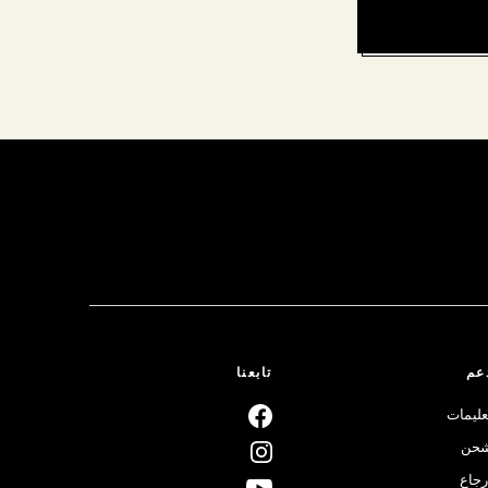
عم
تابعنا
عليمات
حن
رجاع