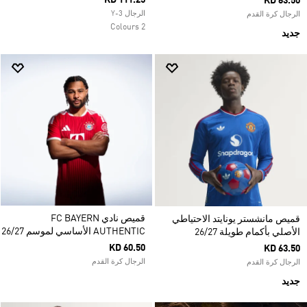
KD 111.25
KD 63.50
الرجال Y-3
الرجال كرة القدم
2 Colours
جديد
قميص نادي FC BAYERN
قميص مانشستر يونايتد الاحتياطي
AUTHENTIC الأساسي لموسم 26/27
الأصلي بأكمام طويلة 26/27
KD 60.50
KD 63.50
الرجال كرة القدم
الرجال كرة القدم
جديد