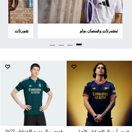
تيشيرتات وقمصان بولو
شورتات
قميص ريال مدريد الاحتياطي 26/27
قميص أرسنال الاحتياطي الأصلي