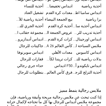
أحذية رياضية
اديداس تخفيضات للأطفال
أحذية للنساء
اديداس سامبا اطفال
معدات كرة القدم
تشغيل العتاد
برا رياضية
بيع الجمعة البيضاء
أحذية رياضية للأطفال
اديداس أحذية سامبا للنساء
أحذية كرة القدم
أحذية الجري للنساء
أحذية تدريب للرجال
عروض الجمعة البيضاء للرجال
مجموعة حقائب الظهر
اديداس اورجينال ملابس
كرات كرة القدم للرجال
اديداس أديدازيرو معدات الجري
ملابس السباحة للرجال
كأس العالم FIFA 26™
جاكيتات للرجال
اديداس كامبوس
معدات الأهلي
اديداس سوبرنوفا
بدلات رياضية للنساء
كرات تريندا لكأس العالم FIFA 26™
قفازات للرجال
اديداس تايكوندو أورجنالز
F50 اديداس
حذاء جري رجالي
أحذية التزلج للرجال
فرق كأس العالم FIFA 26™
بنطلونات للرجال
ملابس رجالية بنمط مميز
إذا كنت تبحث عن ملابس رجالية مريحة وأنيقة ورياضية، فإن
مجموعة ملابس أديداس للرجال بها كل ما تحتاجه لإكمال خزانة