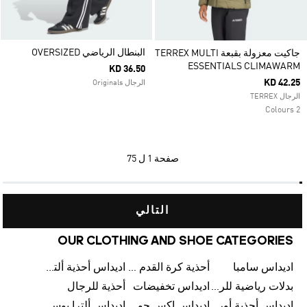
البنطال الرياضي OVERSIZED
جاكيت معزولة بقبعة TERREX MULTI
ESSENTIALS CLIMAWARM
KD 36.50
KD 42.25
الرجال Originals
الرجال TERREX
2 Colours
صفحة
1 ل 75
التالي
OUR CLOTHING AND SHOE CATEGORIES
اديداس سامبا
أحذية كرة القدم للرجال
اديداس أحذية ألترا بوست للرجال
بدلات رياضية للرجال
اديداس تخفيضات
أحذية للرجال
اديداس أحذية أورجينالز
اديداس إكس جود بيلينغهام
اديداس ألترا بوست