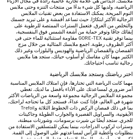
ملابسك. أديداس هي علامة تجارية عالمية رائدة في مجال الأزياء
الرياضية، ولديها كل شيء بدءًا من منتجات التنزه وحتى ملابس
النوم المريحة. يمكنك الاستفادة من بعض تقنيات الملابس
الرجالية الأكثر ابتكارًا. حيث تساعد أقمشة و على تبريد جسمك
والتخلص من العرق. فتعمل السترات الممتصة للرطوبة على
إبقائك جافًا وتوفر حماية من أشعة الشمس فوق البنفسجية،
بينما توفر تقنية GORE-TEX مقاومة استثنائية للماء حتى في
أكثر الظروف رطوبة. اجمع ملابسك المثالية من خلال مزج
القمصان والقمصان الرياضية والهوديس والبلوزات وغير ذلك
الكثير مهما كان مقاسك أو أسلوب حياتك، ستجد هنا ملابس
رجالية تناسب احتياجاتك.
اختر رياضتك وستجد ملابسك الرياضية
مهما كانت الرياضة التي تختارها، فإن امتلاك الملابس المناسبة
أمر ضروري لمساعدتك على الأداء بأفضل ما لديك. تغطي
مجموعة الملابس الرجالية مجموعة واسعة من الرياضات الأكثر
شهرة في العالم، فإذا كنت عداءً، فستجد كل ما تحتاجه لراحتك،
بما في ذلك قمصان الركض ذات الخطوط الثلاثة وTrefoil
الأيقونية، والسراويل القصيرة والجوارب الطويلة وجاكيتات
للجري. ستجد أيضًا تي شيرت برسومات، وشورتات مبطنة،
وسترات لركوب الدراجات، بينما يمكن للمتسلقين الاستفادة من
بنطلونات وأغطية للرأس لمساعدتهم على الوصول إلى القمة.