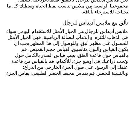
لكن ملابس أديداس للرجال لا تتعلق فقط بالرياضة. تشمل
مجموعتنا الواسعة من ملابس تناسب نمط الحياة وتعطيك كل ما
تحتاجه للاسترخاء بأناقة.
تألق مع ملابس أديداس للرجال
ملابس أديداس للرجال هي الخيار الأمثل للاستخدام اليومي سواء
في الذهاب للتنزه أو الذهاب للصالة الرياضية، فهي الخيار الأمثل
للحصول على مظهر أنيق. وللوصول إلى هذا المظهر يجب أن
يكون القياس واللون مناسبين. لقياس حجم القميص، قم
بالقياس حول قاعدة العنق. يجب قياس الصدر بالكامل حول
وتحت ذراعيك في أوسع جزء. للأكمام، قم بالقياس من قاعدة
عنقك إلى الرسغ، على طول الجزء الخارجي من الذراع؛
وبالنسبة للخصر، قم بقياس محيط الخصر الطبيعي. يقاس الجزء
الداخلي من الساق من المنشب إلى الكاحل، بينما يجب قياس
الساق الخارجية من محيط الخصر إلى الكاحل. تتمثل
الاستراتيجية الجيدة لمطابقة ملابس الرجال في مزاوجة الألوان
المحايدة مثل الأسود مع الألوان الجريئة، أو مزج الألوان الفاتحة
والداكنة ومطابقتها.