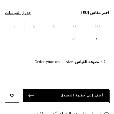
اختر مقاس (EU)
جدول القياسات
L
M
S
XS
2XS
2XL
XL
نصيحة للقياس.
Order your usual size.
أضف إلى حقيبة التسوق
أضف إلى