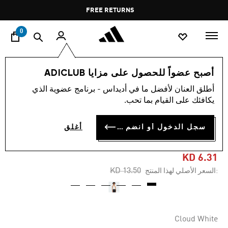
ا
Pause
FREE RETURNS
promotion
rotation
0
النساء
ملابس
أصبح عضواً للحصول على مزايا ADICLUB
أطلق العنان لأفضل ما في أديداس - برنامج عضوية الذي
-50%
يكافئك على القيام بما تحب.
تيشيرت بدون أكمام فاخر
سجل الدخول أو انضم الآن
أغلق
ESSENTIALS
KD 6.31
Price reduced from
to
KD 13.50
:السعر الأصلي لهذا المنتج
Cloud White