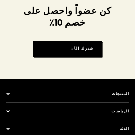
كن عضواً واحصل على
خصم 10٪
اشترك الآن
المنتجات
الرياضات
الفئة