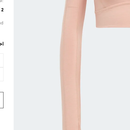
:ال
2 ألوان متوفرة
nd
اخ