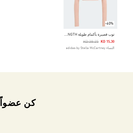
-60%
ت
وب قصيرة بأكمام طويلة ADIDAS BY STELLA MCCARTNEY TRUESTRENGTH
Price Reduced From
To
KD 38.25
KD 15.30
النساء adidas by Stella McCartney
كن عضواً 