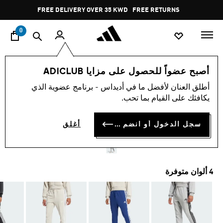
ا
Pause
FREE DELIVERY OVER 35 KWD
FREE RETURNS
promotion
rotation
0
الرجال
ملابس
أصبح عضواً للحصول على مزايا ADICLUB
أطلق العنان لأفضل ما في أديداس - برنامج عضوية الذي
بنطال ESSENTIAL 3-STRIPES
يكافئك على القيام بما تحب.
FRENCH TERRY
سجل الدخول أو انضم الآن
أغلق
KD 20.00
4 ألوان متوفرة