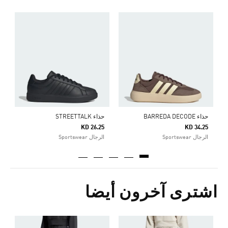
ق
Price Reduced From
To
9
ا
حذاء BARREDA DECODE
حذاء STREETTALK
KD 26.25
KD 34.25
الرجال Sportswear
الرجال Sportswear
اشترى آخرون أيضا