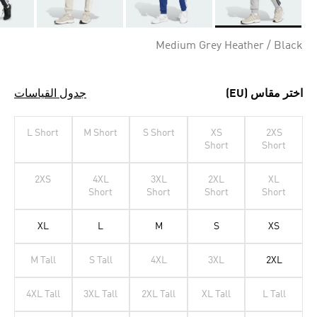
Selected
Medium Grey Heather / Black
اختر مقاس (EU)
جدول القياسات
L Short
M Short
S Short
XS
2XS
Short
Short
2XS
4XL
3XL
2XL
XL
Short
Short
Short
Short
XL
L
M
S
XS
M Tall
S Tall
4XL
3XL
2XL
4XL Tall
3XL Tall
2XL Tall
XL Tall
L Tall