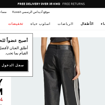
Pause
FREE DELIVERY OVER 35 KWD
FREE RETURNS
promotion
موقع أديداس الرسمي Kuwait
مساع
rotation
اء
الأطفال
الرياضات
اسلوب حياة
تخفيضات
ال
أصبح عضواً للحصول
أطلق العنان لأفضل
القيام بما تحب.
4
Y
M
84