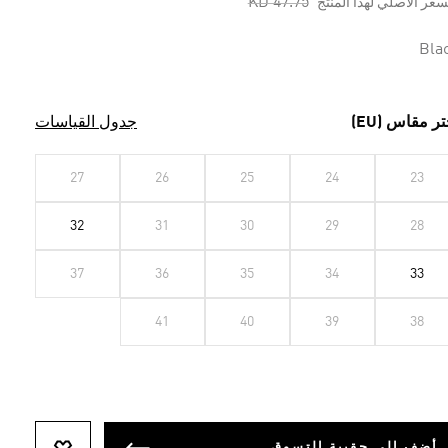
Price reduced from
to
KD 47.75
سعر الأصلي لهذا المنتج
Bla
تر مقاس (EU)
جدول القياسات
27
26
25
24
23
32
31
30
29
28
37
36
35
34
33
41
40
39
38
أضف إلى حقيبة التسوق