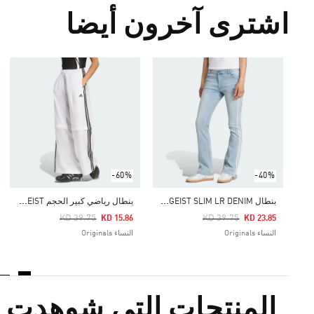
اشترى آخرون أيضا
-60%
-40%
ب
نطال ADILENIUM SEASON 4 TEAMGEIST SLIM LR DENIM
ب
نطال رياضي كبير الحجم ADILENIUM SEASON 4 TEAMGEIST
Price Reduced From
To
Price Reduced From
To
KD 39.75
KD 39.75
KD 15.86
KD 23.85
النساء Originals
النساء Originals
المنتجات التي شوهدت م