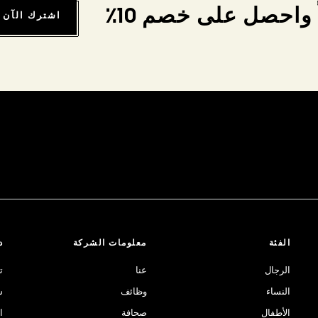
واحصل على خصم 10٪
اشترك الآن
الفئة
معلومات الشركة
د
الرجال
عنا
ت
النساء
وظائف
ش
الأطفال
صحافة
ا