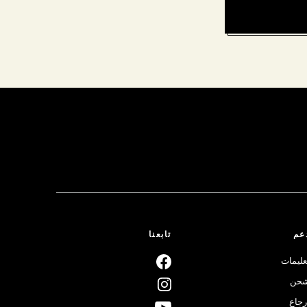
عم
تابعنا
عليمات
حن
رجاع