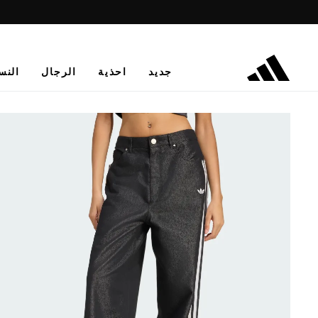
جديد
احذية
الرجال
النس