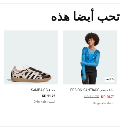
تحب أيضا هذه
-60%
ب
دلة جسم BLUE VERSION SANTIAGO
حذاء SAMBA OG
KD 51.75
Price Reduced From
To
KD 51.75
KD 20.70
النساء Originals
النساء Originals