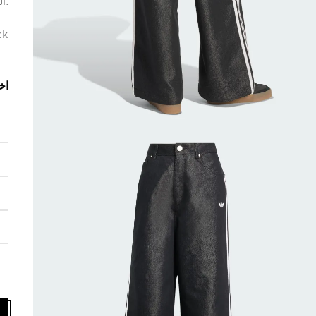
:ال
ck
اخ