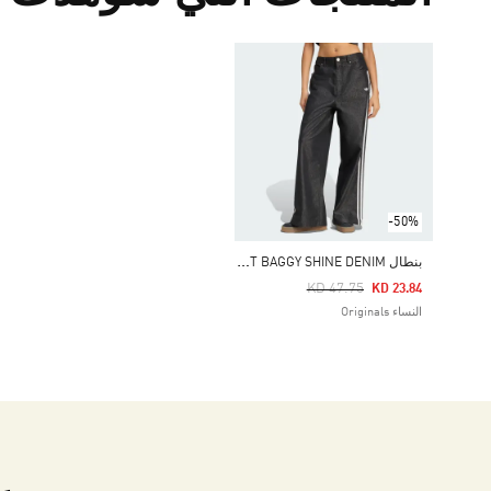
-50%
ب
نطال ADILENIUM SEASON 4 TEAMGEIST BAGGY SHINE DENIM
Price Reduced From
To
KD 47.75
KD 23.84
النساء Originals