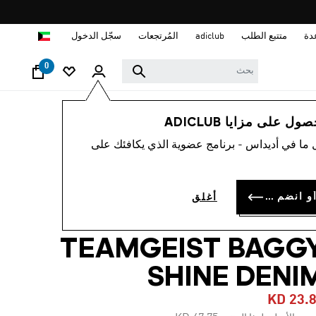
ا
دة
متتبع الطلب
adiclub
المُرتجعات
سجّل الدخول
0
نساء
ملابس
 على مزايا ADICLUB
 ما في أديداس - برنامج عضوية الذي يكافئك على
-50%
بنطال ADILENIUM
سجل الدخول أو انضم الآن
أغلق
SEASON 
TEAMGEIST BAGG
SHINE DENI
KD 23.