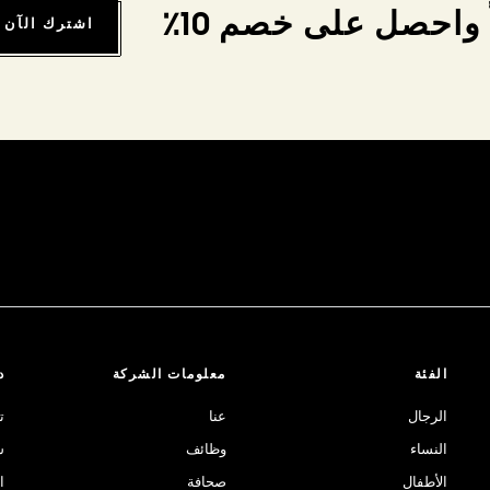
واحصل على خصم 10٪
اشترك الآن
الفئة
معلومات الشركة
د
الرجال
عنا
ت
النساء
وظائف
ش
الأطفال
صحافة
ا