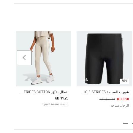
حقيبة T LUX CROSS BODY
11.25
أسلوب 
جدي
-50%
ش
ورت السباحة CLASSIC 3-STRIPES
ب
نطال ضيّق ESSENTIALS 3-STRIPES COTTON
KD 11.25
Price Reduced From
To
KD 17.00
KD 8.50
النساء Sportswear
الرجال سباحة