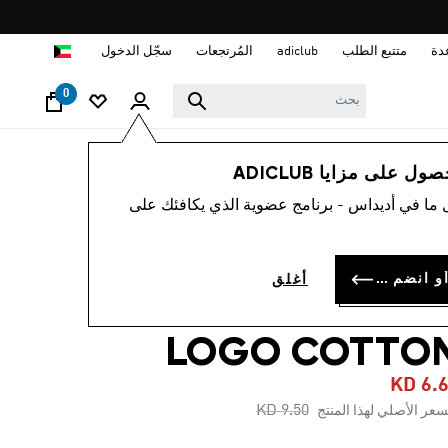
ا
دة
متتبع الطلب
adiclub
المُرتجعات
سجّل الدخول
0
أطفال
الملابس
 على مزايا ADICLUB
 ما في أديداس - برنامج عضوية الذي يكافئك على
-30%
نطال ضيّق
سجل الدخول أو انضم الآن
أغلق
ESSENTIALS BI
LOGO COTTO
KD 6.
Price reduced from
to
KD 9.50
سعر الأصلي لهذا المنتج