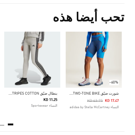
تحب أيضا هذه
-60%
ش
ورت ضيّق ADIDAS BY STELLA MCCARTNEY TWO-TONE BIKE
ب
نطال ضيّق ESSENTIALS 3-STRIPES COTTON
KD 11.25
Price Reduced From
To
KD 43.75
KD 17.47
النساء Sportswear
النساء adidas by Stella McCartney