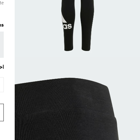
te
ms
اخ