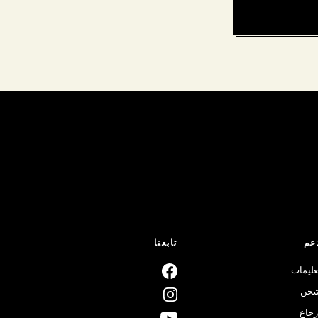
عم
تابعنا
عليمات
حن
رجاع