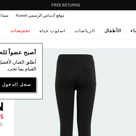
Pause
FREE RETURNS
promotion
موقع أديداس الرسمي Kuwait
مساع
rotation
اء
الأطفال
الرياضات
اسلوب حياة
تخفيضات
ال
أصبح عضواً للحصول
أطلق العنان لأفضل
القيام بما تحب.
ب
G
N
65
:ال