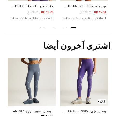
ت
وب قصيرة ADIDAS BY STELLA MCCARTNEY TWO-TONE ZIPPED
ح
مّالة صدر رياضية ADIDAS BY STELLA MCCARTNEY TRUESTRENGTH YOGA
Price Reduced From
To
Price Reduced From
To
4
KD 34.25
KD 13.70
KD 38.25
KD 15.30
النساء adidas by Stella McCartney
النساء adidas by Stella McCartney
ال
اشترى آخرون أيضا
0
ال
ج
-50%
ب
نطال ضيّق ADIDAS BY STELLA MCCARTNEY TRUEPACE RUNNING
ا
لبنطال الضيق للجري ADIDAS BY STELLA MCCARTNEY