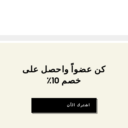
كن عضواً واحصل على
خصم 10٪
اشترك الآن