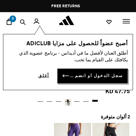
ا
Pause
FREE RETURNS
promotion
rotation
0
النساء
ملابس
أصبح عضواً للحصول على مزايا ADICLUB
أطلق العنان لأفضل ما في أديداس - برنامج عضوية الذي
بنطال ضيّق ADIDAS BY
يكافئك على القيام بما تحب.
STELLA MCCARTNEY
سجل الدخول أو انضم الآن
أغلق
TRUEPACE RUNNING
KD 47.75
2 ألوان متوفرة