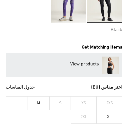
Selected
Black
Get Matching Items
View products
اختر مقاس (EU)
جدول القياسات
L
M
S
XS
2XS
2XL
XL