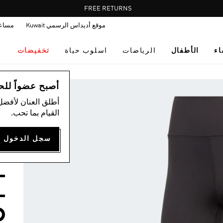
Pause
FREE RETURNS
promotion
موقع أديداس الرسمي Kuwait
مساع
rotation
اء
الأطفال
الرياضات
اسلوب حياة
تخفيضات
ال
أصبح عضواً للحصول
أطلق العنان لأفضل
القيام بما تحب.
ب
-
-
D