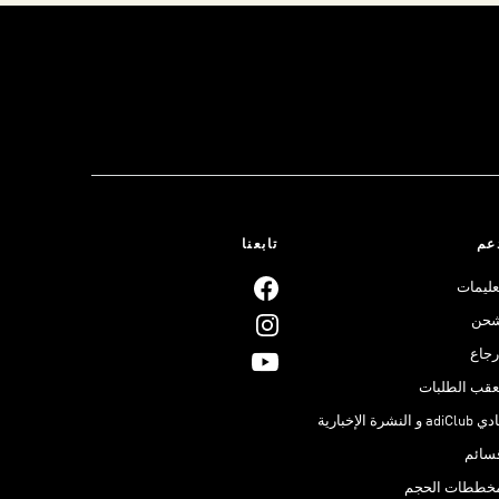
عم
تابعنا
عليمات
حن
رجاع
عقب الطلبات
adiClub و النشرة الإخبارية
سائم
خططات الحجم