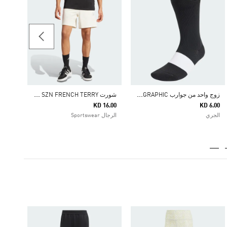
Price Reduced From
To
12.64
النساء m & Training
ز
وج واحد من جوارب RUNXGRAPHIC
ش
ورت ALL SZN FRENCH TERRY
KD 16.00
KD 6.00
الجري
الرجال Sportswear
-20%