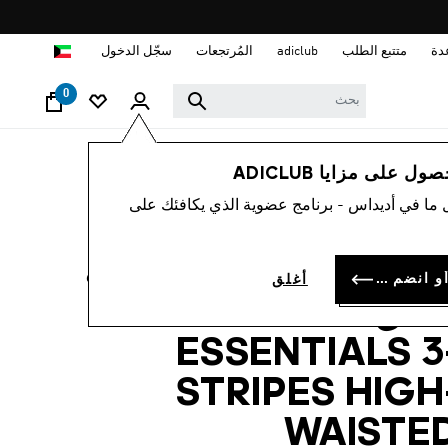
ا
دة
متتبع الطلب
adiclub
المُرتجعات
سجّل الدخول
0
نساء
ملابس
 على مزايا ADICLUB
 ما في أديداس - برنامج عضوية الذي يكافئك على
-50%
نطال ضيّق بطول شبه
سجل الدخول أو انضم الآن
أغلق
كامل TRAIN
ESSENTIALS 3
STRIPES HIGH
WAISTE