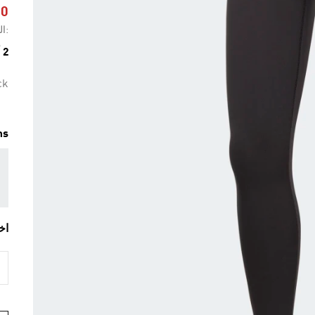
50
:ال
2 ألوان متوفرة
ck
ms
اخ