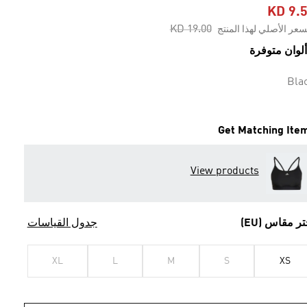
KD 9.
Price reduced from
to
KD 19.00
سعر الأصلي لهذا المنتج
Bla
Get Matching Ite
View products
تر مقاس (EU)
جدول القياسات
XL
L
M
S
XS