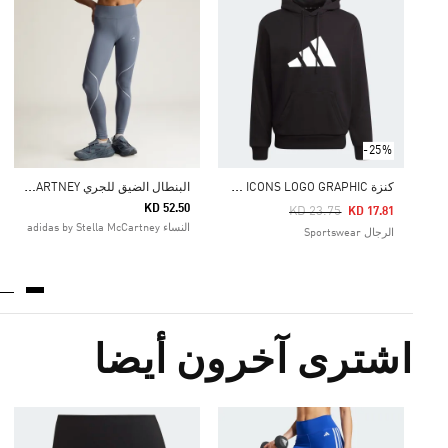
-25%
ك
نزة ADIDAS SPORTSWEAR FUTURE ICONS LOGO GRAPHIC
ا
لبنطال الضيق للجري ADIDAS BY STELLA MCCARTNEY
KD 52.50
Price Reduced From
To
KD 23.75
KD 17.81
النساء adidas by Stella McCartney
الرجال Sportswear
اشترى آخرون أيضا