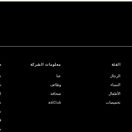
الفئة
معلومات الشركة
د
الرجال
عنا
ت
النساء
وظائف
ش
الأطفال
صحافة
ا
تخفيضات
adiClub
ت
نادي 
ق
م