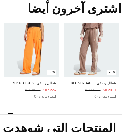
اشترى آخرون أيضا
-35%
-25%
ب
نطال رياضي ADICOLOR CLASSIC FIREBIRD LOOSE
بنطال رياضي BECKENBAUER
Price Reduced From
To
Price Reduced From
To
KD 30.25
KD 28.75
KD 19.66
KD 20.81
النساء Originals
النساء Originals
المنتجات التي شوهدت م