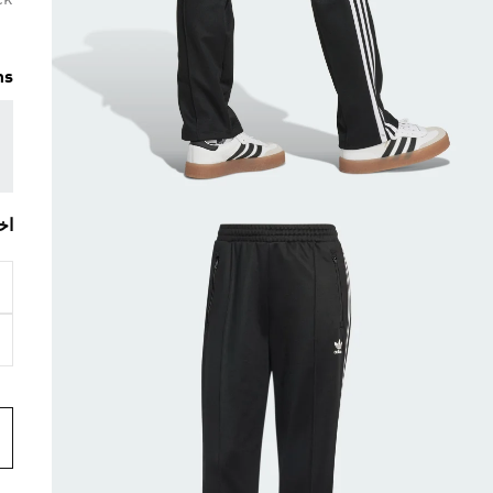
ck
ms
اخ