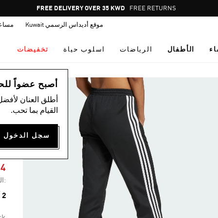
Pause
FREE DELIVERY OVER 35 KWD
FREE RETURNS
promotion
موقع أديداس الرسمي Kuwait
مساع
rotation
اء
الأطفال
الرياضات
اسلوب حياة
تخفيضات
ال
أصبح عضواً للحصول
أطلق العنان لأفضل
القيام بما تحب.
ب
R
04
:ال
2 ألوان متوفرة