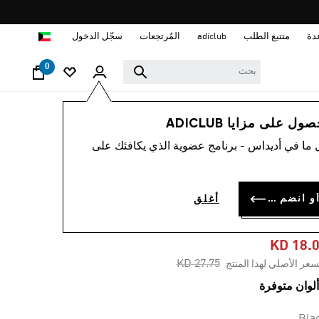
ا
دة
متتبع الطلب
adiclub
المُرتجعات
سجّل الدخول
0
نساء
ملابس
 على مزايا ADICLUB
 ما في أديداس - برنامج عضوية الذي يكافئك على
-30%
نطال رياضي
سجل الدخول أو انضم الآن
أغلق
BECKENBAUE
KD 18.
Price reduced from
to
KD 27.75
سعر الأصلي لهذا المنتج