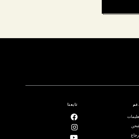
عم
تابعنا
عليمات
حن
رجاع