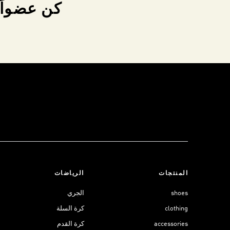
كن عضواً 
المنتجات
الرياضات
shoes
الجري
clothing
كرة السلة
accessories
كرة القدم