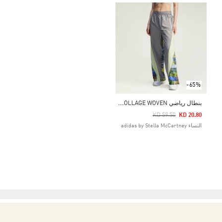
-65%
ب
نطال رياضي ADIDAS BY STELLA MCCARTNEY EARTH COLLAGE WOVEN
Price Reduced From
To
KD 59.50
KD 20.80
النساء adidas by Stella McCartney