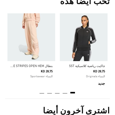
تحب أيضا هذه
ب
Price Reduced From
To
0
ا
ب
نطال FUTURE ICONS THREE STRIPES OPEN HEM
جاكيت رياضية كلاسيكية SST
KD 28.75
KD 28.75
النساء Originals
النساء Sportswear
جديد
اشترى آخرون أيضا