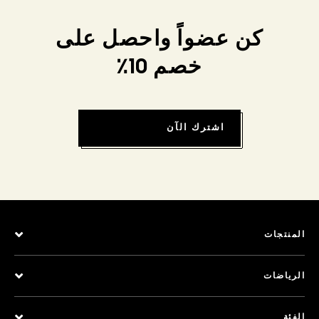
كن عضواً واحصل على
خصم 10٪
اشترك الآن
المنتجات
الرياضات
الفئة