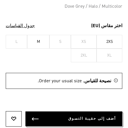
Dove Grey / Halo / Multicolor
اختر مقاس (EU)
جدول القياسات
L
M
S
XS
2XS
2XL
XL
نصيحة للقياس.
Order your usual size.
أضف إلى حقيبة التسوق
أضف إلى