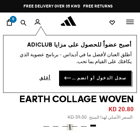
ا
Pause
FREE DELIVERY OVER 35 KWD
FREE RETURNS
promotion
rotation
0
النساء
ملابس
أصبح عضواً للحصول على مزايا ADICLUB
أطلق العنان لأفضل ما في أديداس - برنامج عضوية الذي
-65%
يكافئك على القيام بما تحب.
بنطال رياضي ADIDAS BY
سجل الدخول أو انضم الآن
أغلق
STELLA MCCARTNEY
EARTH COLLAGE WOVEN
KD 20.80
Price reduced from
to
KD 59.50
:السعر الأصلي لهذا المنتج