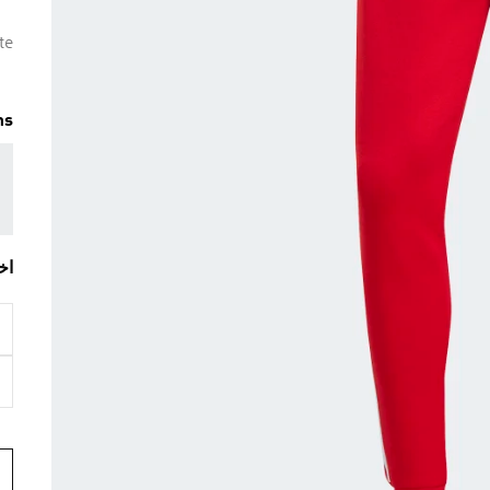
te
ms
اخ