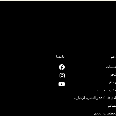
عم
تابعنا
عليمات
حن
رجاع
عقب الطلبات
adiClub و النشرة الإخبارية
سائم
خططات الحجم