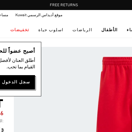
Pause
FREE RETURNS
promotion
موقع أديداس الرسمي Kuwait
مساع
rotation
اء
الأطفال
الرياضات
اسلوب حياة
تخفيضات
ال
أصبح عضواً للحصول
أطلق العنان لأفضل
القيام بما تحب.
ب
S
T
26
:ال
3 ألوان متوفرة