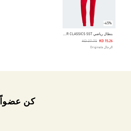
-45%
ب
نطال رياضي ADICOLOR CLASSICS SST
Price Reduced From
To
KD 27.75
KD 15.26
الرجال Originals
كن عضواً 