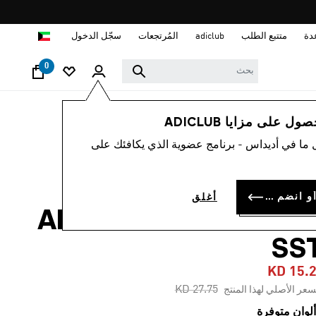
ا
دة
متتبع الطلب
adiclub
المُرتجعات
سجّل الدخول
0
رجال
ملابس
 على مزايا ADICLUB
 ما في أديداس - برنامج عضوية الذي يكافئك على
-45%
نطال رياضي
سجل الدخول أو انضم الآن
أغلق
ADICOLOR CLASSIC
SS
KD 15.
Price reduced from
to
KD 27.75
سعر الأصلي لهذا المنتج