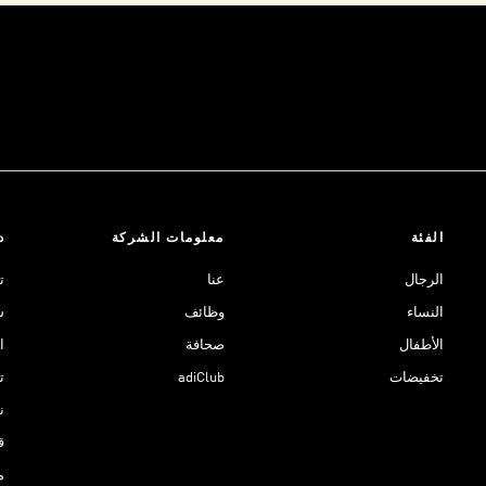
الفئة
معلومات الشركة
د
الرجال
عنا
ت
النساء
وظائف
ش
الأطفال
صحافة
ا
تخفيضات
adiClub
ت
نادي 
ق
م