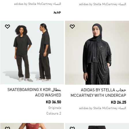
النساء adidas by Stella McCartney
النساء adidas by Stella McCartney
جديد
بنطال SKATEBOARDING X KDR
حجاب ADIDAS BY STELLA
ACID WASHED
MCCARTNEY WITH UNDERCAP
KD 36.50
KD 26.25
Originals
النساء adidas by Stella McCartney
2 Colours