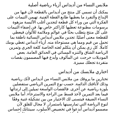
ملابس النساء من أديداس أزياء رياضية أصلية
يمكنك أن تسمي كل منتج من أديداس بالقطعة لأن فيها من
الإبداع والتفرد ما يعطيها طابع القطة الفنية. تهيمن التيمات على
الفكرة التي من وراء كل قطعة لتجدين أغلب الألبسة مزهوة
برسومات مطبوعة تعطيها كاراكتر خاص بها. فن إضفاء التيمات
على كل منتج يتطلب بحثًا في عوالم وملائمة للألوان فيعطي
للقطعة معنى أصليًا. تجدين ملابس أديداس النسائية ناطقة بما
تحمل من قيم ومما هي مستوحاة منه. أزياء أديداس تغطي يومك
كاملًا. كل زي يمكن أن يتكلم لغته الخاصة كلغة الجري وتمرين
الرياضة الشاق والتنزه المسائي في الحدائق العامة. بعض
الموديلات خرجت عن المألوف وأبدع فيها المصممون بقصات
متفردة تجعلك مميزة.
اختاري ملابسك من أديداس
تختارين ما يروقك من ملابس النساء من أديداس لأنك رياضية
وذلك لأناقتك الدائمة. حسب نوع التمرين الرياضي ستفضلين
بلوزة رياضية عن أخرى. فالقصات الواسعة تميلين إلى ارتدائها
فيما بعد التمرين لأخذ قسط من الراحة والاسترخاء. أما ملابس
النساء الضيقة فيتسنى لك الاختيار من بين تشكيلة غنية وفقًا
لنوع الرياضة التي تمارسينها باستمرار. لا مجال للقلق لأن
مصممو أديداس أبدعوا في تخصيص الأسلوب. سينتابك إحساس