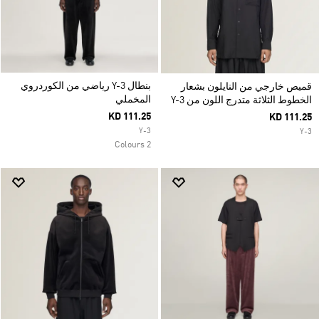
بنطال Y-3 رياضي من الكوردروي
قميص خارجي من النايلون بشعار
المخملي
الخطوط الثلاثة متدرج اللون من Y-3
KD 111.25
KD 111.25
Y-3
Y-3
2 Colours