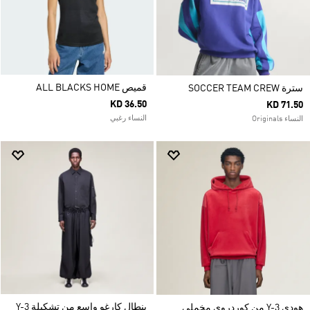
قميص ALL BLACKS HOME
سترة SOCCER TEAM CREW
KD 36.50
KD 71.50
النساء رغبي
النساء Originals
بنطال كارغو واسع من تشكيلة Y-3
هودي Y-3 من كوردروي مخملي