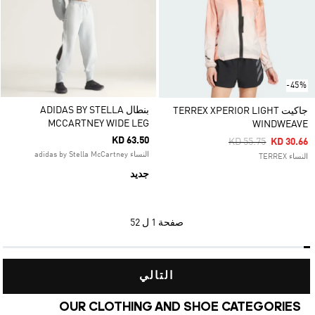
-45%
بنطال ADIDAS BY STELLA
جاكيت TERREX XPERIOR LIGHT
MCCARTNEY WIDE LEG
WINDWEAVE
KD 63.50
Price Reduced Fro
To
KD 55.75
KD 30.66
النساء adidas by Stella McCartney
النساء TERREX
جديد
صفحة
1 ل 52
التالي
OUR CLOTHING AND SHOE CATEGORIES