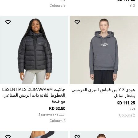
2 Colours
Y-3
جاكيت ESSENTIALS CLIMAWARM
هودي Y-3 من قماش التيري الفرنسي
الخطوط الثلاثة ذات الريش الصناعي
بشعار سائل
مع قبعة
KD 111.25
KD 52.50
Y-3
النساء Sportswear
2 Colours
2 Colours