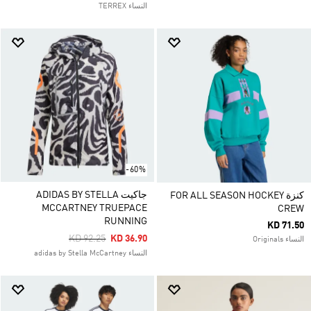
النساء TERREX
-60%
جاكيت ADIDAS BY STELLA
كنزة FOR ALL SEASON HOCKEY
MCCARTNEY TRUEPACE
CREW
RUNNING
KD 71.50
Price Reduced From
To
KD 92.25
KD 36.90
النساء Originals
النساء adidas by Stella McCartney