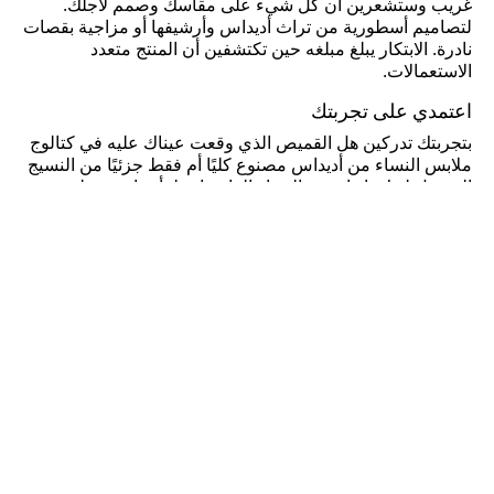
غريب وستشعرين أن كل شيء على مقاسك وصمم لأجلك.
لتصاميم أسطورية من تراث أديداس وأرشيفها أو مزاجية بقصات
نادرة. الابتكار يبلغ مبلغه حين تكتشفين أن المنتج متعدد
الاستعمالات.
اعتمدي على تجربتك
بتجربتك تدركين هل القميص الذي وقعت عيناك عليه في كتالوج
ملابس النساء من أديداس مصنوع كليًا أم فقط جزئيًا من النسيج
المفضل لديك. إنها خبرة النساء العاشقات لـ أديداس وتعلقهم
الدائم بكل شيء متقن. حيث يقودك فهمك لأبسط تفاصيل
ملابس النساء لجعل كل قطعة لائقة على مظهرك. تستطيعين
لمس القطن ومعرفة نوعه والحكم على جودة الحياكة وإتقانها.
وسينتابك الانبهار حين ترين أزرار وضعها الصانع بإتقان في موضع
لم تتوقعينه على القطعة. لك عاداتك مع العلامة وهي دليلك.