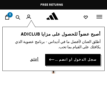
ا
Pause
FREE RETURNS
promotion
rotation
0
النساء
ملابس
أصبح عضواً للحصول على مزايا ADICLUB
أطلق العنان لأفضل ما في أديداس - برنامج عضوية الذي
بدلة سباحة 3-STRIPES U-
يكافئك على القيام بما تحب.
BACK
سجل الدخول أو انضم الآن
أغلق
KD 16.75