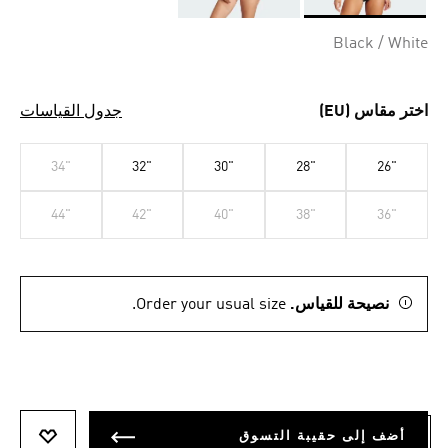
Selected
Black / White
اختر مقاس (EU)
جدول القياسات
34"
32"
30"
28"
26"
44"
42"
40"
38"
36"
نصيحة للقياس.
Order your usual size.
أضف إلى حقيبة التسوق