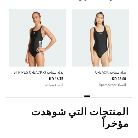
5
ا
ج
بدلة سباحة U-BACK
بدلة سباحة 3-STRIPES C-BACK
KD 16.75
KD 16.00
النساء Sportswear
النساء سباحة
المنتجات التي شوهدت
مؤخراً