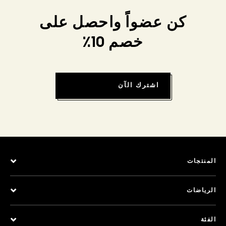
كن عضواً واحصل على
خصم 10٪
اشترك الآن
المنتجات
الرياضات
الفئة