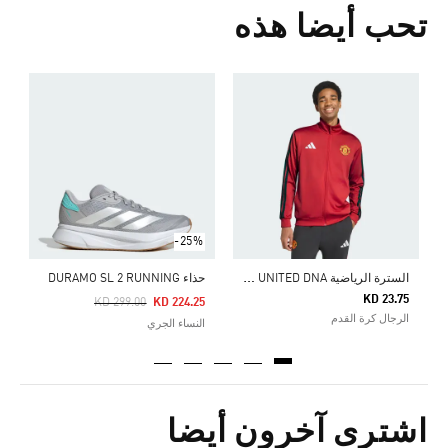
تحب أيضا هذه
5
s
-25%
ا
لسترة الرياضية MANCHESTER UNITED DNA
حذاء DURAMO SL 2 RUNNING
KD 23.75
Price Reduced From
To
KD 299.00
KD 224.25
الرجال كرة القدم
النساء الجري
اشترى آخرون أيضا