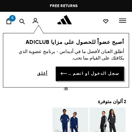
ا
Pause
FREE RETURNS
promotion
rotation
0
الأطفال
الملابس
أصبح عضواً للحصول على مزايا ADICLUB
أطلق العنان لأفضل ما في أديداس - برنامج عضوية الذي
بدلة رياضية للأطفال
يكافئك على القيام بما تحب.
ESSENTIALS CLIMACOOL
سجل الدخول أو انضم الآن
أغلق
KD 23.75
2 ألوان متوفرة