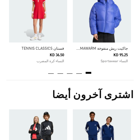
5
ك
ج
اكيت ريش منفوخة ADIDAS Z.N.E. CLIMAWARM
فستان TENNIS CLASSICS
KD 36.50
KD 95.25
النساء Sportswear
النساء كرة المضرب
اشترى آخرون أيضا
5
ا