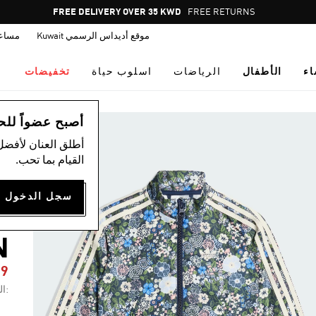
Pause
FREE DELIVERY OVER 35 KWD
FREE RETURNS
promotion
موقع أديداس الرسمي Kuwait
مساع
rotation
اء
الأطفال
الرياضات
اسلوب حياة
تخفيضات
ال
أصبح عضواً للحصول
أطلق العنان لأفضل
القيام بما تحب.
ب
Y
N
69
:ال