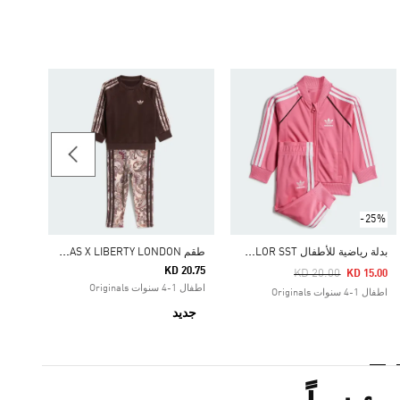
28.75
اطفال 4-8 سنوات inals
-25%
ب
دلة رياضية للأطفال ADICOLOR SST
ط
قم ADIDAS X LIBERTY LONDON المكوّن من كنزة فضفاضة بياقة دائرية وبنطال ضيق
KD 20.75
Price Reduced From
To
KD 20.00
KD 15.00
اطفال 1-4 سنوات Originals
اطفال 1-4 سنوات Originals
جديد