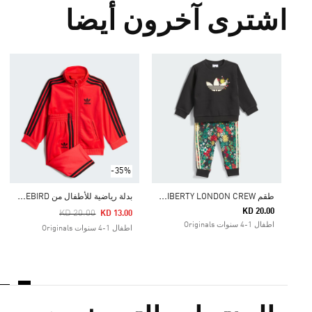
اشترى آخرون أيضا
-35%
ط
قم ADIDAS ORIGINALS X LIBERTY LONDON CREW
ب
دلة رياضية للأطفال من ADICOLOR FIREBIRD
KD 20.00
Price Reduced From
To
KD 20.00
KD 13.00
اطفال 1-4 سنوات Originals
اطفال 1-4 سنوات Originals