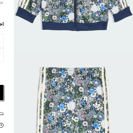
or
اخ