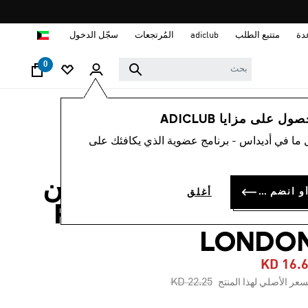
ا
دة
متتبع الطلب
adiclub
المُرتجعات
سجّل الدخول
0
أطفال
الملابس
 على مزايا ADICLUB
 ما في أديداس - برنامج عضوية الذي يكافئك على
-20%
دلة رياضية للأطفال من
سجل الدخول أو انضم الآن
أغلق
FIREBIRD X LIBERT
LONDO
KD 16.
Price reduced from
to
KD 22.25
سعر الأصلي لهذا المنتج