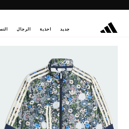
جديد
احذية
الرجال
النس