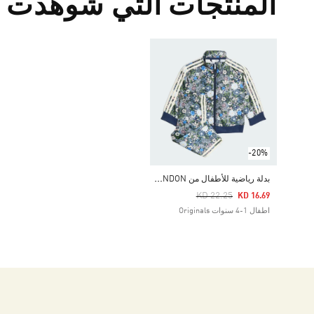
المنتجات التي شوهدت م
-20%
ب
دلة رياضية للأطفال من FIREBIRD X LIBERTY LONDON
Price Reduced From
To
KD 22.25
KD 16.69
اطفال 1-4 سنوات Originals