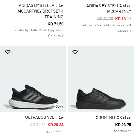
حذاء ADIDAS BY STELLA
حذاء ADIDAS BY STELLA
MCCARTNEY DROPSET 4
MCCARTNEY
TRAINING
Price Reduced Fro
To
KD 51.75
KD 18.11
KD 71.50
النساء adidas by Stella McCartney
النساء adidas by Stella McCartney
3 Colours
4 Colours
-30%
حذاء ULTRABOUNCE
حذاء COURTBLOCK
Price Reduced From
To
KD 31.75
KD 20.64
KD 23.75
Sportswear
النساء الجري