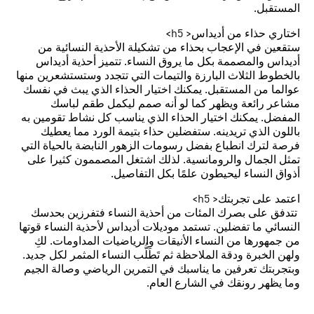
المستقبل.
اختاري حذاء من أديداس< h5>
ستقعين في الإعجاب بحذاء من تشكيلة الأحذية النسائية من
أديداس والمصممة بكل ما يروق النساء. تتميز أحذية أديداس
بالخطوط الثلاث البارزة والتيمات التي تتجدد وستستشعرين منها
عوالما من المستقبل. يمكنك اختيار الحذاء الذي يبث في نفسك
مشاعر رائعة ويظهر كما لو أنه صمم ليكمل طقم لباسك
المفضل. يمكنك اختيار الحذاء الذي يناسب كل نشاط تقومين به
باللون الذي تريدينه. ستفضلين حذاء بتيمة الورد مما يعطيك
فرصة لترك انطباع بفضل رسومات الزهور النابضة بالحياة التي
تمثل الجمال والرومانسية. لذلك اشتغل المصممون كثيرا على
أذواق النساء ليحيطون علمًا بكل التفاصيل.
اعتمد على تجربتك< h5>
تتدفق على بصرك المئات من أحذية النساء فتفرزين بحدسك
النسائي ما تفضلين. تستمد موديلات أديداس لأحذية النساء قوتها
من جمهورها من النساء الأنيقات والرياضيات المداومات. لكِ
ولهن الخبرة ودقة الملاحظة ثم تَطَلُّب النساء المثمر لكل جديد.
وبتجربتك تعرفين ما يناسبك في التمرين الرياضي وصالة الجيم
وما يظهر رونقك في الشارع العام.