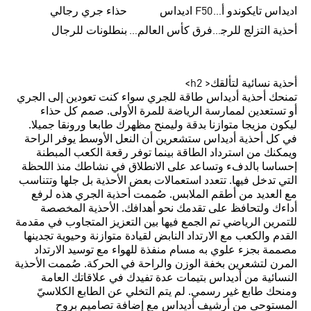
اديداس تايكوندو أورجنالز
F50 اديداس
حذاء جري رجالي
أحذية التزلج للرجال
فرق كأس العالم FIFA 26™
بنطلونات للرجال
أحذية نسائية لتألقك< h2>
تمنحك أحذية أديداس طاقة للجري سواء كنت تعودين إلى الجري
أو تستعدين لممارسة الرياضة للمرة الأولى. صمم كل حذاء
ليكون مزيجا متوازنا بدقة وليمنح مظهرك طابعا ورونقا جميلا.
في كل أحذية أديداس ستشعرين أن النعل الأوسط يوفر الراحة
ويمكنك من استرداد الطاقة بينما توفر رقعة الكعب المبطنة
إحساسا بالدفء وتساعد على الانطلاق في نشاطك منذ اللحظة
التي تدخل فيها. تتعدد استعمالات بعض الأحذية بل جلها وتتناسب
مع العديد من أطقم الملابس. صُممت أحذية الجري هذه لرفع
أداءك ولتحافظ على تقدمك نحو أهدافك. الأحذية المخصصة
للتمرين الرياضي تم الجمع فيها بين التعزيز المتجاوب في مقدمة
القدم والكعب مع الارتداد النابض لقيادة متوازنة وحيوية تجدينها
مصممة بجزء علوي به مسام منفذة للهواء مع توسيد الارتداد
المرن لتشعرين بخفة الوزن والراحة في الحركة. صُممت الأحذية
النسائية من أديداس بتيمات عدة تفيدك في علاقاتك العامة
ومنحك طابع غير رسمي. لم يتم التخلي عن الطابع الكلاسيّ
المستوحى من أرشيف أديداس مع إضافة تصاميم بروح