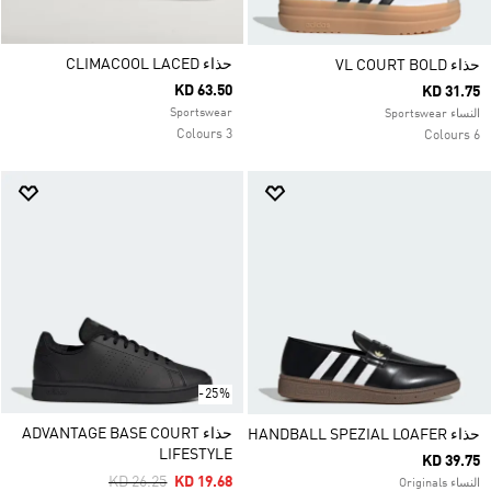
حذاء CLIMACOOL LACED
حذاء VL COURT BOLD
KD 63.50
KD 31.75
Sportswear
النساء Sportswear
3 Colours
6 Colours
-25%
حذاء ADVANTAGE BASE COURT
حذاء HANDBALL SPEZIAL LOAFER
LIFESTYLE
KD 39.75
Price Reduced From
To
KD 26.25
KD 19.68
النساء Originals