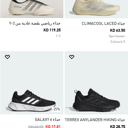
حذاء رياضي بقَصة عادية من Y-3
حذاء CLIMACOOL LACED
KD 119.25
KD 63.50
Y-3
Sportswear
5 Colours
-25%
حذاء GALAXY 6
حذاء TERREX ANYLANDER HIKING
Price Reduced From
To
KD 23.75
KD 17.81
KD 28.75