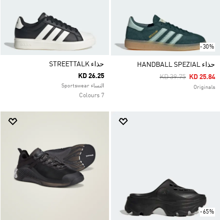
-30%
حذاء STREETTALK
حذاء HANDBALL SPEZIAL
KD 26.25
Price Reduced Fro
To
KD 39.75
KD 25.84
النساء Sportswear
Originals
7 Colours
-65%