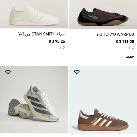
حذاء STAN SMITH من Y-3
Y-3 TOKYO WARPED
KD 95.25
KD 119.25
Y-3
Y-3
جديد