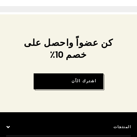
كن عضواً واحصل على
خصم 10٪
اشترك الآن
المنتجات