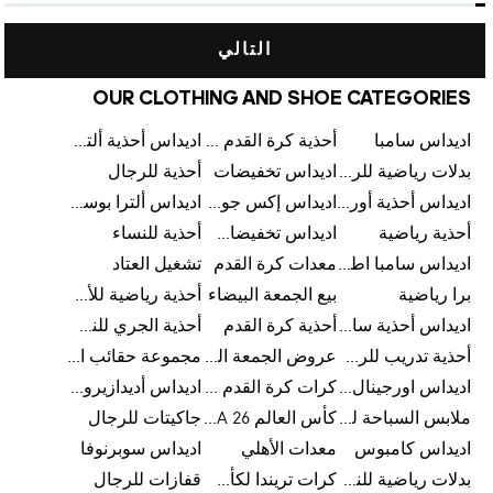
التالي
OUR CLOTHING AND SHOE CATEGORIES
اديداس سامبا
أحذية كرة القدم للرجال
اديداس أحذية ألترا بوست للرجال
بدلات رياضية للرجال
اديداس تخفيضات
أحذية للرجال
اديداس أحذية أورجينالز
اديداس إكس جود بيلينغهام
اديداس ألترا بوست
أحذية رياضية
اديداس تخفيضات للأطفال
أحذية للنساء
اديداس سامبا اطفال
معدات كرة القدم
تشغيل العتاد
برا رياضية
بيع الجمعة البيضاء
أحذية رياضية للأطفال
اديداس أحذية سامبا للنساء
أحذية كرة القدم
أحذية الجري للنساء
أحذية تدريب للرجال
عروض الجمعة البيضاء للرجال
مجموعة حقائب الظهر
اديداس اورجينال ملابس
كرات كرة القدم للرجال
اديداس أديدازيرو معدات الجري
ملابس السباحة للرجال
كأس العالم FIFA 26™
جاكيتات للرجال
اديداس كامبوس
معدات الأهلي
اديداس سوبرنوفا
بدلات رياضية للنساء
كرات تريندا لكأس العالم FIFA 26™
قفازات للرجال