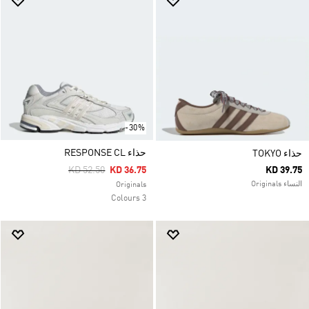
-30%
حذاء RESPONSE CL
حذاء TOKYO
Price Reduced From
To
KD 52.50
KD 36.75
KD 39.75
النساء Originals
Originals
3 Colours