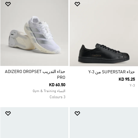
حذاء التدريب ADIZERO DROPSET
حذاء SUPERSTAR من Y-3
PRO
KD 95.25
KD 60.50
Y-3
النساء Gym & Training
3 Colours