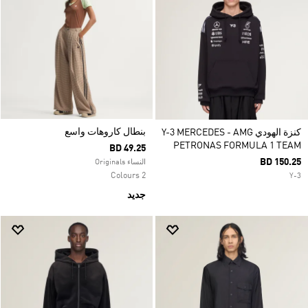
بنطال كاروهات واسع
كنزة الهودي Y-3 MERCEDES - AMG
PETRONAS FORMULA 1 TEAM
BD 49.25
BD 150.25
النساء Originals
2 Colours
Y-3
جديد