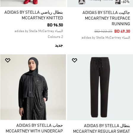
-60%
بنطال رياضي ADIDAS BY STELLA
جاكيت ADIDAS BY STELLA
MCCARTNEY KNITTED
MCCARTNEY TRUEPACE
RUNNING
BD 96.50
Price Reduced From
To
BD 123.25
BD 49.30
النساء adidas by Stella McCartney
2 Colours
النساء adidas by Stella McCartney
جديد
حجاب ADIDAS BY STELLA
بنطال ADIDAS BY STELLA
MCCARTNEY WITH UNDERCAP
MCCARTNEY REGULAR SWEAT