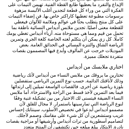
الإبداع والتفرد ما يعطيها طابع القطة الفنية. تهيمن التيمات على
الفكرة التي من وراء كل قطعة لتجدين أغلب الألبسة مزهوة
برسومات مطبوعة تعطيها كاراكتر خاص بها. فن إضفاء التيمات
على كل منتج يتطلب بحثًا في عوالم وملائمة للألوان فيعطي
للقطعة معنى أصليًا. تجدين ملابس أديداس النسائية ناطقة بما
تحمل من قيم ومما هي مستوحاة منه. أزياء أديداس تغطي يومك
كاملًا. كل زي يمكن أن يتكلم لغته الخاصة كلغة الجري وتمرين
الرياضة الشاق والتنزه المسائي في الحدائق العامة. بعض
الموديلات خرجت عن المألوف وأبدع فيها المصممون بقصات
متفردة تجعلك مميزة.
اختاري ملابسك من أديداس
تختارين ما يروقك من ملابس النساء من أديداس لأنك رياضية
وذلك لأناقتك الدائمة. حسب نوع التمرين الرياضي ستفضلين
بلوزة رياضية عن أخرى. فالقصات الواسعة تميلين إلى ارتدائها
فيما بعد التمرين لأخذ قسط من الراحة والاسترخاء. أما ملابس
النساء الضيقة فيتسنى لك الاختيار من بين تشكيلة غنية وفقًا
لنوع الرياضة التي تمارسينها باستمرار. لا مجال للقلق لأن
مصممو أديداس أبدعوا في تخصيص الأسلوب. سينتابك إحساس
غريب وستشعرين أن كل شيء على مقاسك وصمم لأجلك.
لتصاميم أسطورية من تراث أديداس وأرشيفها أو مزاجية بقصات
نادرة. الابتكار يبلغ مبلغه حين تكتشفين أن المنتج متعدد