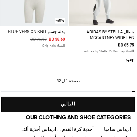
-60%
بدلة جسم BLUE VERSION KNIT
بنطال ADIDAS BY STELLA
MCCARTNEY WIDE LEG
Price Reduced From
To
BD 96.50
BD 38.60
BD 85.75
النساء Originals
النساء adidas by Stella McCartney
جديد
صفحة
1 ل 52
التالي
OUR CLOTHING AND SHOE CATEGORIES
اديداس سامبا
أحذية كرة القدم للرجال
اديداس أحذية ألترا بوست للرجال