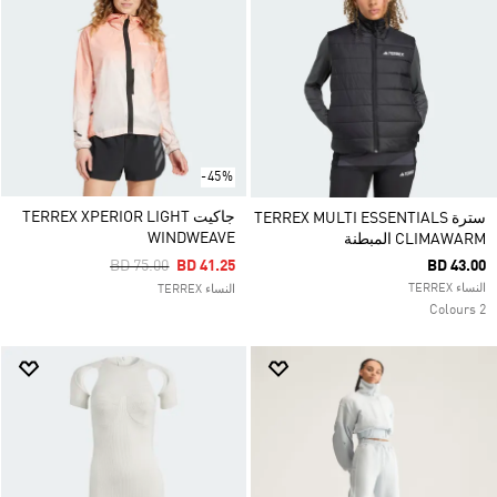
-45%
جاكيت TERREX XPERIOR LIGHT
سترة TERREX MULTI ESSENTIALS
WINDWEAVE
CLIMAWARM المبطنة
Price Reduced From
To
BD 75.00
BD 41.25
BD 43.00
النساء TERREX
النساء TERREX
2 Colours