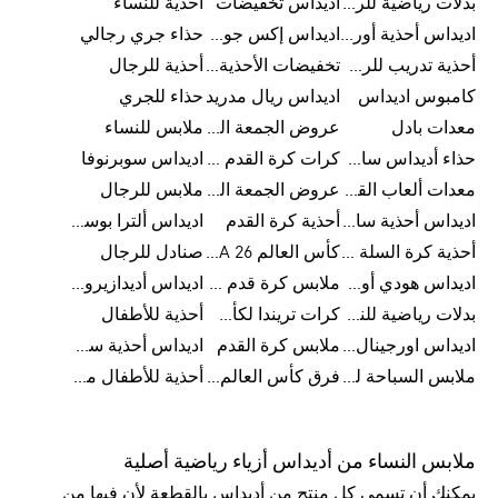
بدلات رياضية للرجال
اديداس تخفيضات
أحذية للنساء
اديداس أحذية أورجينالز
اديداس إكس جود بيلينغهام
حذاء جري رجالي
أحذية تدريب للرجال
تخفيضات الأحذية للرجال
أحذية للرجال
كامبوس اديداس
اديداس ريال مدريد
حذاء للجري
معدات بادل
عروض الجمعة البيضاء للرجال
ملابس للنساء
حذاء أديداس سامبا للأطفال
كرات كرة القدم للرجال
اديداس سوبرنوفا
معدات ألعاب القوى
عروض الجمعة البيضاء للسيدات
ملابس للرجال
اديداس أحذية سامبا للنساء
أحذية كرة القدم
اديداس ألترا بوست
أحذية كرة السلة للرجال
كأس العالم FIFA 26™
صنادل للرجال
اديداس هودي أورجينال للنساء
ملابس كرة قدم للاطفال
اديداس أديدازيرو معدات الجري
بدلات رياضية للنساء
كرات تريندا لكأس العالم FIFA 26™
أحذية للأطفال
اديداس اورجينال ملابس
ملابس كرة القدم
اديداس أحذية سوبرنوفا للرجال
ملابس السباحة للرجال
فرق كأس العالم FIFA 26™
أحذية للأطفال من 8 إلى 16 سنة
ملابس النساء من أديداس أزياء رياضية أصلية
يمكنك أن تسمي كل منتج من أديداس بالقطعة لأن فيها من