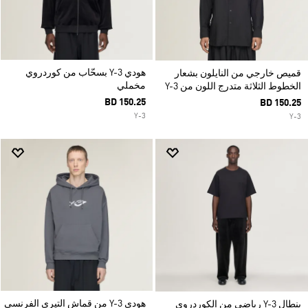
هودي Y-3 بسحّاب من كوردروي
قميص خارجي من النايلون بشعار
مخملي
الخطوط الثلاثة متدرج اللون من Y-3
BD 150.25
BD 150.25
Y-3
Y-3
هودي Y-3 من قماش التيري الفرنسي
بنطال Y-3 رياضي من الكوردروي