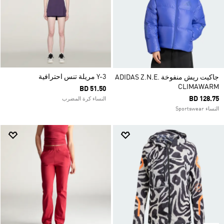
Y-3 مريلة تنس احترافية
جاكيت ريش منفوخة ADIDAS Z.N.E.
CLIMAWARM
BD 51.50
BD 128.75
النساء كرة المضرب
النساء Sportswear