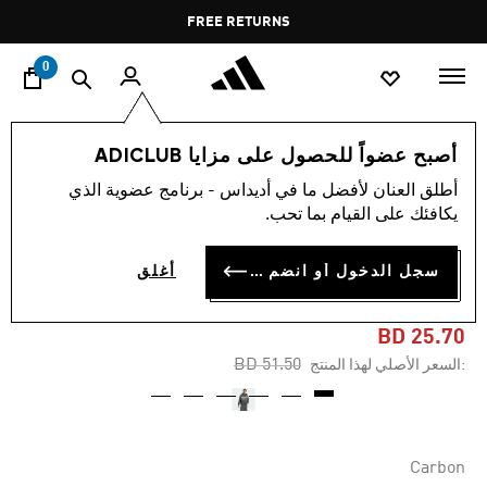
ا
Pause
FREE RETURNS
promotion
rotation
0
الرجال
ملابس
أصبح عضواً للحصول على مزايا ADICLUB
أطلق العنان لأفضل ما في أديداس - برنامج عضوية الذي
-50%
يكافئك على القيام بما تحب.
ORIGINALS DEPT. جاكيت
سجل الدخول أو انضم الآن
أغلق
GRAPHIC FULL ZIP
BD 25.70
Price reduced from
to
BD 51.50
:السعر الأصلي لهذا المنتج
Carbon