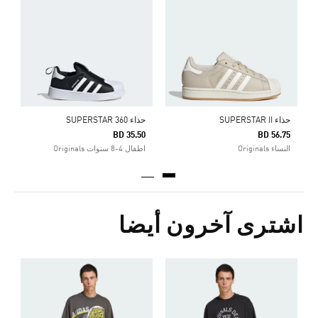
0
ش
حذاء SUPERSTAR II
حذاء SUPERSTAR 360
BD 35.50
BD 56.75
النساء Originals
اطفال 4-8 سنوات Originals
اشترى آخرون أيضا
ت
Price Reduced From
To
9
ا