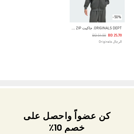
-50%
O
RIGINALS DEPT. جاكيت GRAPHIC FULL ZIP
Price Reduced From
To
BD 51.50
BD 25.70
الرجال Originals
كن عضواً واحصل على
خصم 10٪