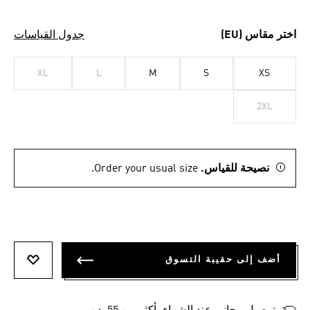
اختر مقاس (EU)
جدول القياسات
XL
L
M
S
XS
2XL
نصيحة للقياس.
Order your usual size.
أضف إلى حقيبة التسوق
أضف إلى