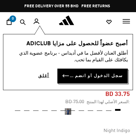
ا
Pause
FREE DELIVERY OVER 55 BHD
FREE RETURNS
promotion
rotation
0
الرجال
ملابس
أصبح عضواً للحصول على مزايا ADICLUB
أطلق العنان لأفضل ما في أديداس - برنامج عضوية الذي
-55%
يكافئك على القيام بما تحب.
قميص MANCHESTER UNITED
سجل الدخول أو انضم الآن
أغلق
24/25 AWAY AUTHENTIC
BD 33.75
Price reduced from
to
BD 75.00
:السعر الأصلي لهذا المنتج
Night Indigo