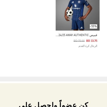
-55%
ق
ميص MANCHESTER UNITED 24/25 AWAY AUTHENTIC
Price Reduced From
To
BD 75.00
BD 33.75
الرجال كرة القدم
كن عضواً واحصل على