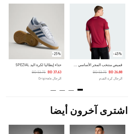
Price Reduced From
To
0
ا
-25%
-45%
ق
ميص منتخب المجر الأساسي لعام 2026
حذاء إيطاليا لكرة اليد SPEZIAL
Price Reduced From
To
Price Reduced From
To
BD 53.75
BD 37.63
BD 53.75
BD 26.88
الرجال كرة القدم
الرجال Originals
اشترى آخرون أيضا