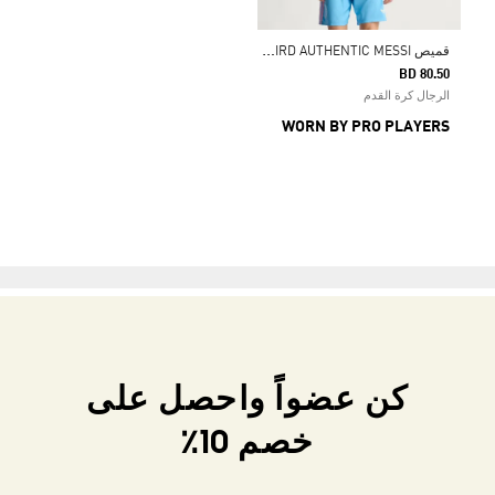
ق
ميص INTER MIAMI CF 25/26 THIRD AUTHENTIC MESSI
BD 80.50
الرجال كرة القدم
WORN BY PRO PLAYERS
كن عضواً واحصل على
خصم 10٪