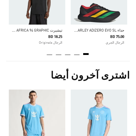
ح
ذاء JAMAICA 26 X BOB MARLEY ADIZERO EVO SL
ت
يشيرت ARCHIVE AFRICA 94 GRAPHIC
BD 18.25
BD 75.00
الرجال الجري
الرجال Originals
اشترى آخرون أيضا
0
ا