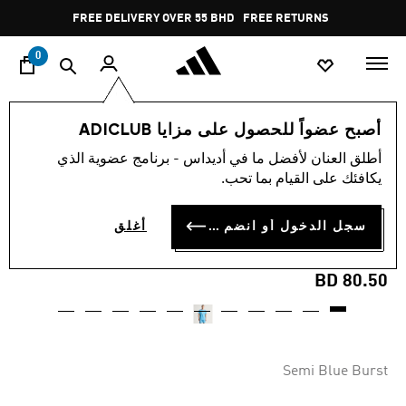
ا
Pause
FREE DELIVERY OVER 55 BHD
FREE RETURNS
promotion
rotation
0
الرجال
ملابس
أصبح عضواً للحصول على مزايا ADICLUB
أطلق العنان لأفضل ما في أديداس - برنامج عضوية الذي
WORN BY PRO PLAYERS
يكافئك على القيام بما تحب.
قميص INTER MIAMI CF 25/26
سجل الدخول أو انضم الآن
أغلق
THIRD AUTHENTIC MESSI
BD 80.50
Semi Blue Burst