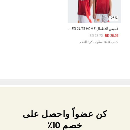
-25%
ق
ميص للأطفال MANCHESTER UNITED 24/25 HOME
Price Reduced From
To
BD 38.75
BD 28.05
شباب 8-16 سنوات كرة القدم
كن عضواً واحصل على
خصم 10٪