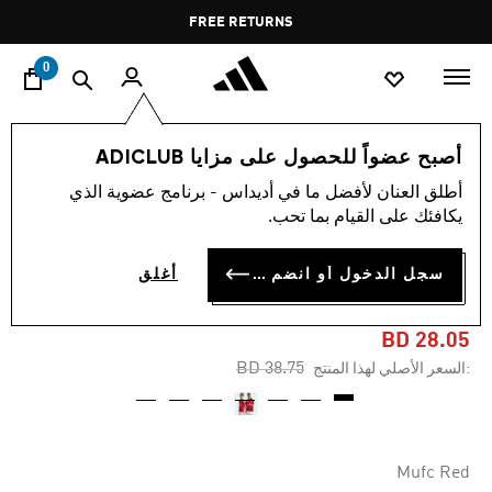
ا
Pause
FREE RETURNS
promotion
rotation
0
الأطفال
الملابس
أصبح عضواً للحصول على مزايا ADICLUB
أطلق العنان لأفضل ما في أديداس - برنامج عضوية الذي
-25%
يكافئك على القيام بما تحب.
قميص للأطفال MANCHESTER
سجل الدخول أو انضم الآن
أغلق
UNITED 24/25 HOME
BD 28.05
Price reduced from
to
BD 38.75
:السعر الأصلي لهذا المنتج
Mufc Red