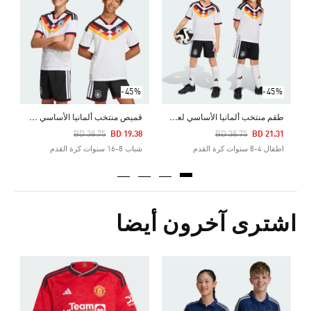
0
ش
-45%
-45%
ط
قم منتخب ألمانيا الأساسي لعام 2026 للأطفال
ق
ميص منتخب ألمانيا الأساسي للأطفال لعام 2026
Price Reduced From
To
Price Reduced From
To
BD 38.75
BD 19.38
BD 38.75
BD 21.31
اطفال 4-8 سنوات كرة القدم
شباب 8-16 سنوات كرة القدم
اشترى آخرون أيضا
Price Reduced From
To
0
ش