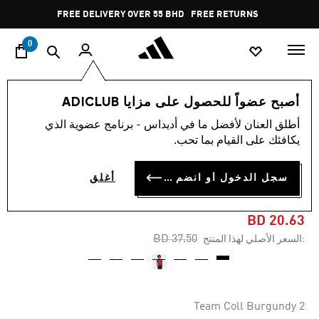
ا
Pause
FREE DELIVERY OVER 55 BHD
FREE RETURNS
promotion
rotation
0
الأطفال
الملابس
أصبح عضواً للحصول على مزايا ADICLUB
أطلق العنان لأفضل ما في أديداس - برنامج عضوية الذي
-40%
يكافئك على القيام بما تحب.
قميص للأطفال GERMANY 25
سجل الدخول أو انضم الآن
أغلق
(WOMEN'S TEAM) AWAY
BD 20.63
Price reduced from
to
BD 37.50
:السعر الأصلي لهذا المنتج
Team Coll Burgundy 2