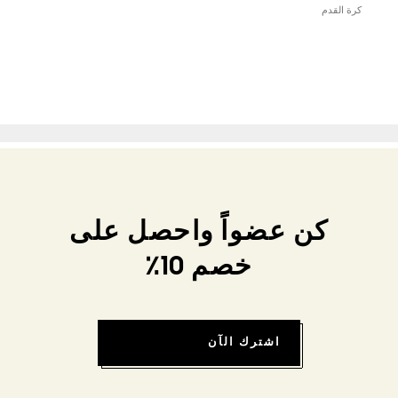
كرة القدم
كن عضواً واحصل على
خصم 10٪
اشترك الآن