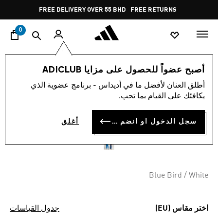
ا
Pause
FREE DELIVERY OVER 55 BHD
FREE RETURNS
promotion
rotation
0
الرياضات
كرة القدم
الملابس
أصبح عضواً للحصول على مزايا ADICLUB
أطلق العنان لأفضل ما في أديداس - برنامج عضوية الذي
قميص ريال مدريد TERRACE
يكافئك على القيام بما تحب.
ICONS JERSEY
سجل الدخول أو انضم الآن
أغلق
BD 40.75
Blue Bird / White
اختر مقاس (EU)
جدول القياسات