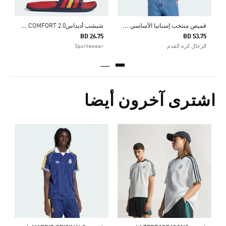
ق
ميص منتخب إسبانيا الأساسي لعام 2026
ش
بشب أديداسADILETTE COMFORT 2.0 أسبانيا
BD 26.75
BD 53.75
الرجال كرة القدم
Sportswear
اشترى آخرون أيضا
5
ا