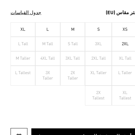
تر مقاس (EU)
جدول القياسات
XL
L
M
S
XS
L Tall
M Tall
S Tall
3XL
2XL
M Taller
4XL Tall
3XL Tall
2XL Tall
XL Tall
L Tallest
3X
2X
XL Taller
L Taller
Taller
Taller
2X
XL
Tallest
Tallest