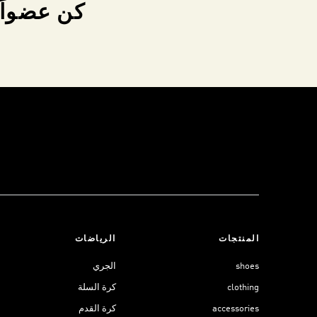
كن عضواً 
المنتجات
الرياضات
shoes
الجري
clothing
كرة السلة
accessories
كرة القدم