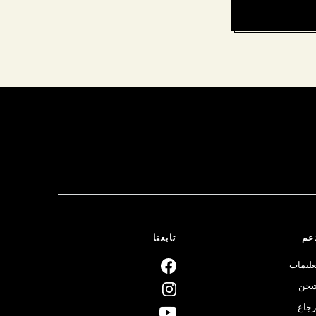
عم
تابعنا
عليمات
حن
رجاع