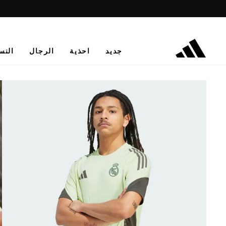
جديد
احذية
الرجال
النس