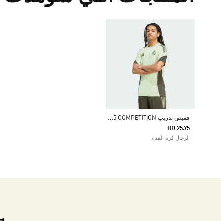
ق
ميص تدريب REAL MADRID TIRO 25 COMPETITION
BD 25.75
الرجال كرة القدم