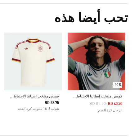
تحب أيضا هذه
-50%
ق
ميص منتخب إيطاليا الاحتياطي الأصلي لعام 2026
ق
ميص منتخب إسبانيا الاحتياطي للأطفال لعام 2026
BD 38.75
Price Reduced From
To
BD 81.50
BD 40.70
شباب 8-16 سنوات كرة القدم
الرجال كرة القدم