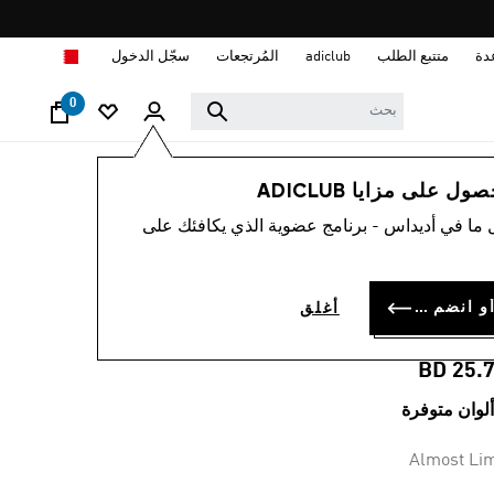
ا
دة
متتبع الطلب
adiclub
المُرتجعات
سجّل الدخول
0
رجال
ملابس
 على مزايا ADICLUB
 ما في أديداس - برنامج عضوية الذي يكافئك على
قميص تدريب REAL
MADRID TIRO 2
سجل الدخول أو انضم الآن
أغلق
COMPETITIO
BD 25.
Almost Li