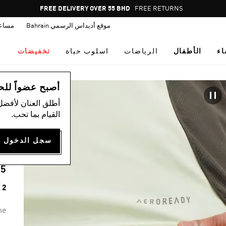
Pause
FREE RETURNS
promotion
موقع أديداس الرسمي Bahrain
مساع
rotation
اء
الأطفال
الرياضات
اسلوب حياة
تخفيضات
ال
أصبح عضواً للحصول
أطلق العنان لأفضل
القيام بما تحب.
5
N
75
2 ألوان متوفرة
me