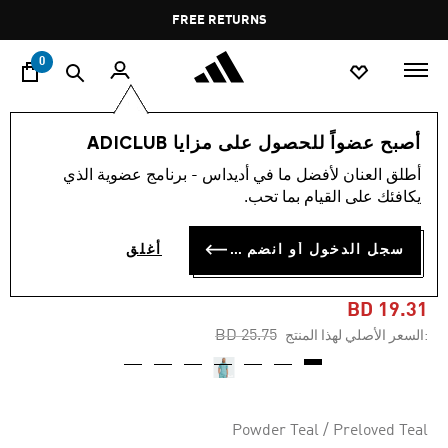
ا
Pause
FREE RETURNS
promotion
rotation
0
الرجال
ملابس
أصبح عضواً للحصول على مزايا ADICLUB
أطلق العنان لأفضل ما في أديداس - برنامج عضوية الذي
-25%
يكافئك على القيام بما تحب.
قميص بولو CLUB TENNIS
سجل الدخول أو انضم الآن
أغلق
CLIMACOOL GRAPHIC
BD 19.31
Price reduced from
to
BD 25.75
:السعر الأصلي لهذا المنتج
Powder Teal / Preloved Teal