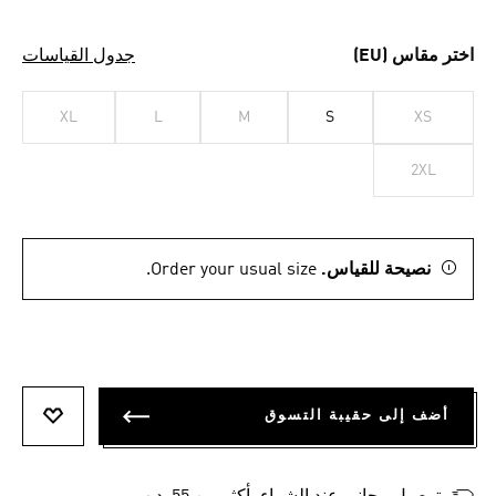
اختر مقاس (EU)
جدول القياسات
XL
L
M
S
XS
2XL
نصيحة للقياس.
Order your usual size.
أضف إلى حقيبة التسوق
أضف إلى