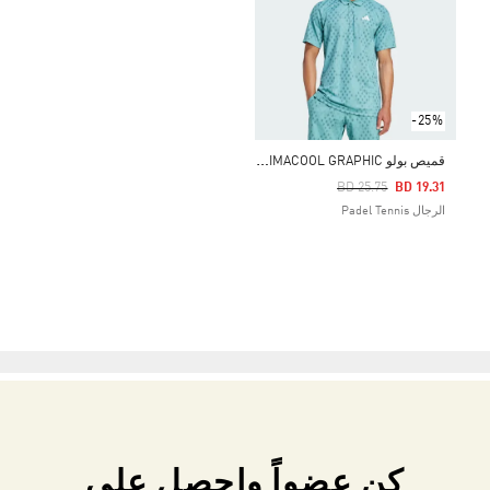
-25%
ق
ميص بولو CLUB TENNIS CLIMACOOL GRAPHIC
Price Reduced From
To
BD 25.75
BD 19.31
الرجال Padel Tennis
كن عضواً واحصل على