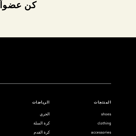
كن عضواً 
المنتجات
الرياضات
shoes
الجري
clothing
كرة السلة
accessories
كرة القدم