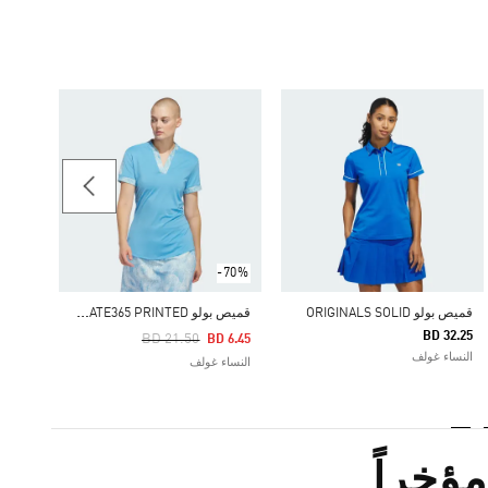
49.25
النساء as by Stella McCartney
-70%
ق
ميص بولو WOMEN'S ULTIMATE365 PRINTED
قميص بولو ORIGINALS SOLID
BD 32.25
Price Reduced From
To
BD 21.50
BD 6.45
النساء غولف
النساء غولف
ؤخراً