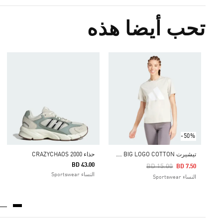
تحب أيضا هذه
-50%
ت
يشيرت ESSENTIALS BIG LOGO COTTON
حذاء CRAZYCHAOS 2000
BD 43.00
Price Reduced From
To
BD 15.00
BD 7.50
النساء Sportswear
النساء Sportswear