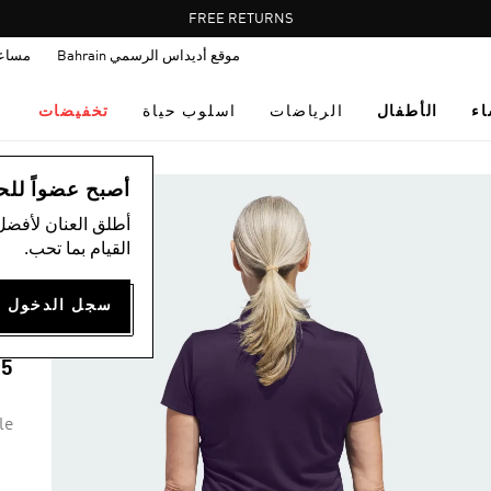
Pause
FREE RETURNS
promotion
موقع أديداس الرسمي Bahrain
مساع
rotation
اء
الأطفال
الرياضات
اسلوب حياة
تخفيضات
ال
أصبح عضواً للحصول
أطلق العنان لأفضل
ق
القيام بما تحب.
D
E
25
le