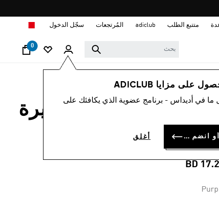
ا
دة
متتبع الطلب
adiclub
المُرتجعات
سجّل الدخول
0
نساء
ملابس
 على مزايا ADICLUB
 ما في أديداس - برنامج عضوية الذي يكافئك على
ميص بولو بأكمام قصيرة
WOMEN'S SOLI
سجل الدخول أو انضم الآن
أغلق
PERFORMANC
BD 17.
Purp