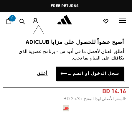
ا
Pause
FREE RETURNS
promotion
rotation
0
النساء
اكسسوارات
أصبح عضواً للحصول على مزايا ADICLUB
أطلق العنان لأفضل ما في أديداس - برنامج عضوية الذي
-45%
يكافئك على القيام بما تحب.
قبعة ADIDAS BY STELLA
سجل الدخول أو انضم الآن
أغلق
MCCARTNEY
BD 14.16
Price reduced from
to
BD 25.75
:السعر الأصلي لهذا المنتج