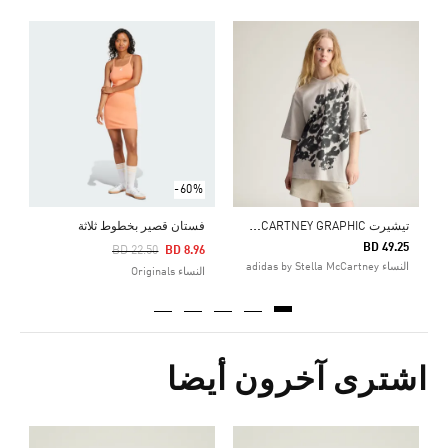
Price Reduced From
To
2
ال
-60%
ت
يشيرت ADIDAS BY STELLA MCCARTNEY GRAPHIC
فستان قصير بخطوط ثلاثة
BD 49.25
Price Reduced From
To
BD 22.50
BD 8.96
النساء adidas by Stella McCartney
النساء Originals
اشترى آخرون أيضا