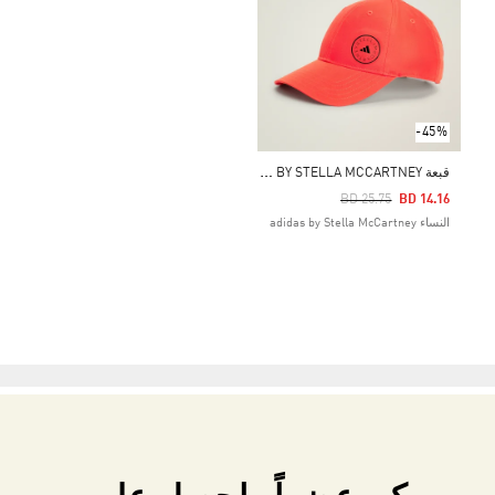
-45%
ق
بعة ADIDAS BY STELLA MCCARTNEY
Price Reduced From
To
BD 25.75
BD 14.16
النساء adidas by Stella McCartney