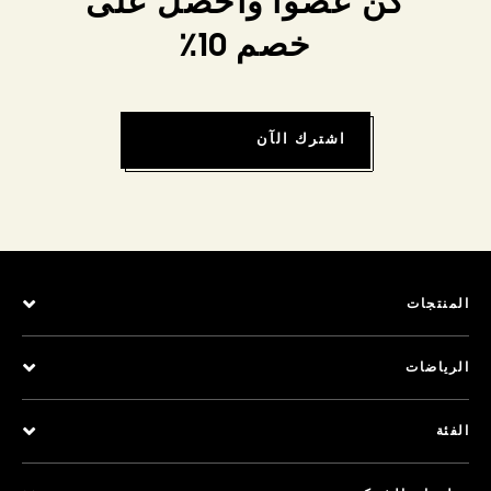
كن عضواً واحصل على
خصم 10٪
اشترك الآن
المنتجات
الرياضات
الفئة