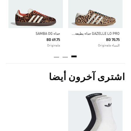
G
AZELLE LO PRO حذاء بطبعة الفهد
حذاء SAMBA OG
BD 69.75
BD 70.75
النساء Originals
Originals
اشترى آخرون أيضا