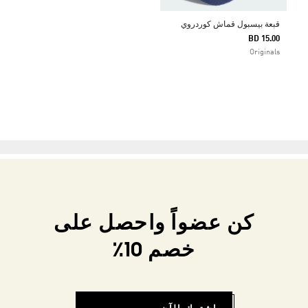
قبعة بيسبول قماش كوردروي
BD 15.00
Originals
كن عضواً واحصل على
خصم 10٪