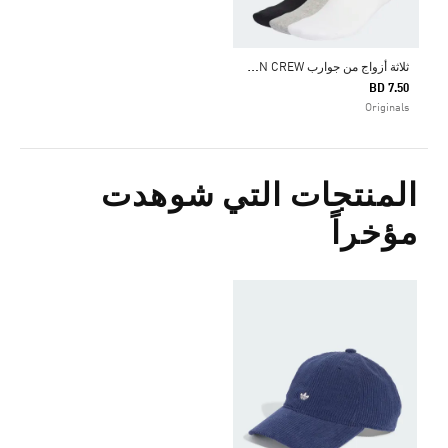
ث
لاثة أزواج من جوارب TREFOIL CUSHION CREW
BD 7.50
Originals
المنتجات التي شوهدت
مؤخراً