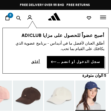
ا
Pause
FREE DELIVERY OVER 55 BHD
FREE RETURNS
promotion
rotation
0
اسلوب حياة
العلامات التجارية
أوريجينالز
إكسسوارات
أصبح عضواً للحصول على مزايا ADICLUB
أطلق العنان لأفضل ما في أديداس - برنامج عضوية الذي
قبعة بيسبول قماش كوردروي
يكافئك على القيام بما تحب.
BD 15.00
سجل الدخول أو انضم الآن
أغلق
5 ألوان متوفرة