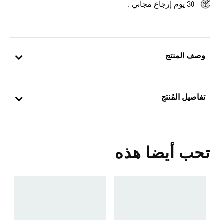
30 يوم إرجاع مجاني .
وصف المنتج
تفاصيل المُنتج
تحب أيضا هذه
ح
Price Reduced From
To
9
s