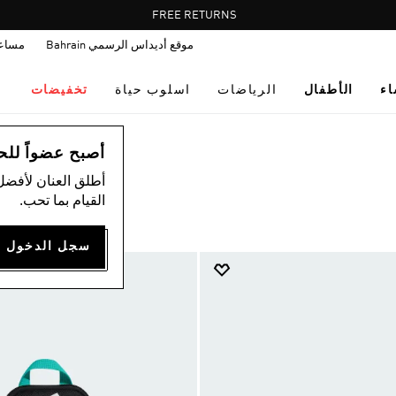
Pause
FREE RETURNS
promotion
موقع أديداس الرسمي Bahrain
مساع
rotation
اء
الأطفال
الرياضات
اسلوب حياة
تخفيضات
أصبح عضواً للحصول
أطلق العنان لأفضل
القيام بما تحب.