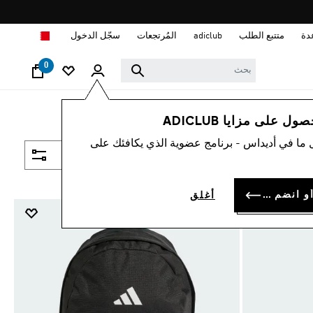
ا
دة
متتبع الطلب
adiclub
المُرتجعات
سجّل الدخول
0
 على مزايا ADICLUB
 ما في أديداس - برنامج عضوية الذي يكافئك على
فلتر و صنف
سجل الدخول أو انضم الآن
أغلق