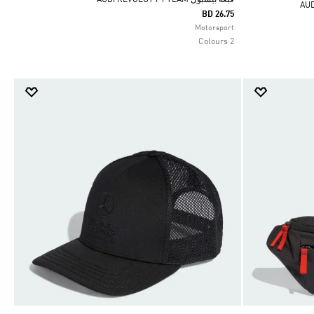
BD 26.75
Selected
Motorsport
2 Colours