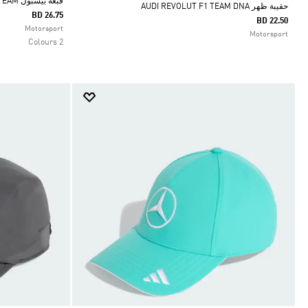
قبعة بيسبول AUDI REVOLUT F1 TEAM
حقيبة ظهر AUDI REVOLUT F1 TEAM DNA
BD 26.75
BD 22.50
Selected
Motorsport
Motorsport
2 Colours