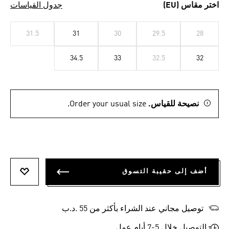
اختر مقاس (EU)
جدول القياسات
31.5
31
30
29.5
28
34.5
33
32.5
32
نصيحة للقياس.
Order your usual size.
أضف إلى حقيبة التسوق
أضف إلى
توصيل مجاني عند الشراء بأكثر من 55 .د.ب‎
التوصيل خلال 5-7 أيام عمل