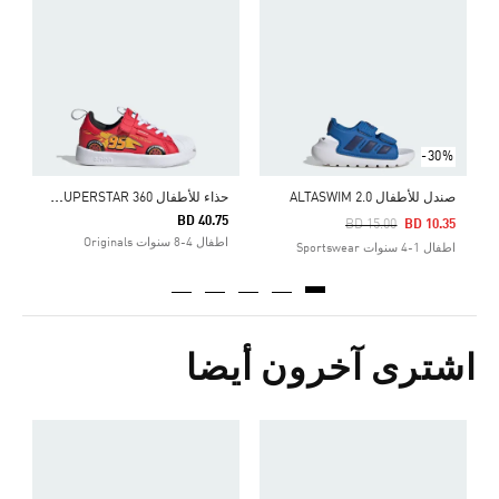
ح
0
ا
-30%
ح
ذاء للأطفال ADIDAS PIXAR CARS ADIFOM SUPERSTAR 360
صندل للأطفال ALTASWIM 2.0
BD 40.75
Price Reduced From
To
BD 15.00
BD 10.35
اطفال 4-8 سنوات Originals
اطفال 1-4 سنوات Sportswear
اشترى آخرون أيضا
ص
Price Reduced From
To
6