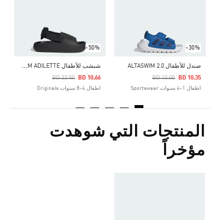
ا
-50%
-30%
ش
بشب للأطفال ADIFOM ADILETTE
صندل للأطفال ALTASWIM 2.0
Price Reduced From
To
Price Reduced From
To
BD 22.50
BD 10.66
BD 15.00
BD 10.35
اطفال 1-4 سنوات Sportswear
اطفال 4-8 سنوات Originals
المنتجات التي شوهدت
مؤخراً