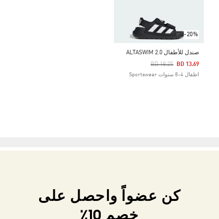
-20%
صندل للأطفال ALTASWIM 2.0
Price Reduced From
To
BD 18.25
BD 13.69
اطفال 4-8 سنوات Sportswear
كن عضواً واحصل على
خصم 10٪